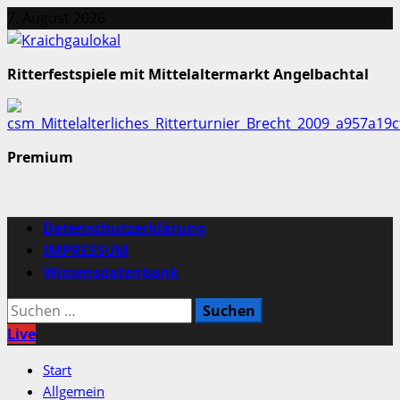
Zum
7. August 2026
Inhalt
springen
Ritterfestspiele mit Mittelaltermarkt Angelbachtal
Premium
Primäres
Datenschutzerklärung
Menü
IMPRESSUM
Wissensdatenbank
Suchen
nach:
Live
Start
Allgemein