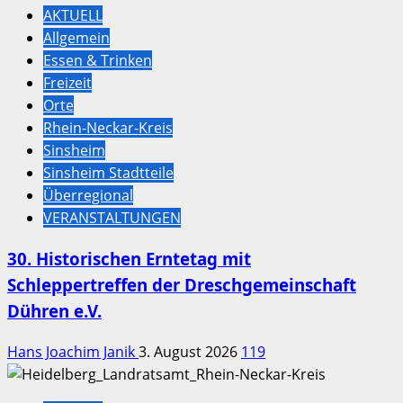
AKTUELL
Allgemein
Essen & Trinken
Freizeit
Orte
Rhein-Neckar-Kreis
Sinsheim
Sinsheim Stadtteile
Überregional
VERANSTALTUNGEN
30. Historischen Erntetag mit
Schleppertreffen der Dreschgemeinschaft
Dühren e.V.
Hans Joachim Janik
3. August 2026
119