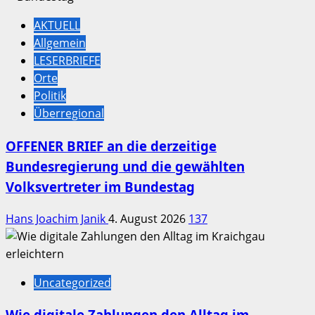
AKTUELL
Allgemein
LESERBRIEFE
Orte
Politik
Überregional
OFFENER BRIEF an die derzeitige
Bundesregierung und die gewählten
Volksvertreter im Bundestag
Hans Joachim Janik
4. August 2026
137
Uncategorized
Wie digitale Zahlungen den Alltag im