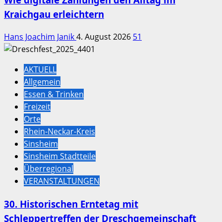
Kraichgau erleichtern
Hans Joachim Janik
4. August 2026
51
AKTUELL
Allgemein
Essen & Trinken
Freizeit
Orte
Rhein-Neckar-Kreis
Sinsheim
Sinsheim Stadtteile
Überregional
VERANSTALTUNGEN
30. Historischen Erntetag mit
Schleppertreffen der Dreschgemeinschaft