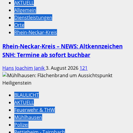
AKTUELL
Allgemein
Dienstleistungen
Orte
Rhein-Neckar-Kreis
Rhein-Neckar-Kreis – NEWS: Altkennzeichen
SNH: Termine ab sofort buchbar
Hans Joachim Janik
3. August 2026
121
BLAULICHT
AKTUELL
Feuerwehr & THW
Mühlhausen
Polizei
Rettigheim - Tairnbach