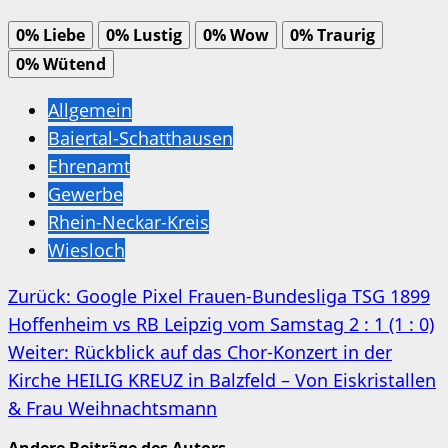
0%
Liebe
0%
Lustig
0%
Wow
0%
Traurig
0%
Wütend
Allgemein
Baiertal-Schatthausen
Ehrenamt
Gewerbe
Rhein-Neckar-Kreis
Wiesloch
Beitragsnavigation
Zurück:
Google Pixel Frauen-Bundesliga TSG 1899
Hoffenheim vs RB Leipzig vom Samstag 2 : 1 (1 : 0)
Weiter:
Rückblick auf das Chor-Konzert in der
Kirche HEILIG KREUZ in Balzfeld – Von Eiskristallen
& Frau Weihnachtsmann
Andere Beiträge des Autors