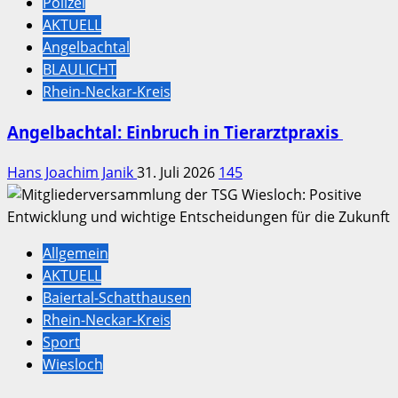
Polizei
AKTUELL
Angelbachtal
BLAULICHT
Rhein-Neckar-Kreis
Angelbachtal: Einbruch in Tierarztpraxis
Hans Joachim Janik
31. Juli 2026
145
Allgemein
AKTUELL
Baiertal-Schatthausen
Rhein-Neckar-Kreis
Sport
Wiesloch