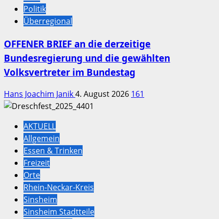
Politik
Überregional
OFFENER BRIEF an die derzeitige
Bundesregierung und die gewählten
Volksvertreter im Bundestag
Hans Joachim Janik
4. August 2026
161
AKTUELL
Allgemein
Essen & Trinken
Freizeit
Orte
Rhein-Neckar-Kreis
Sinsheim
Sinsheim Stadtteile