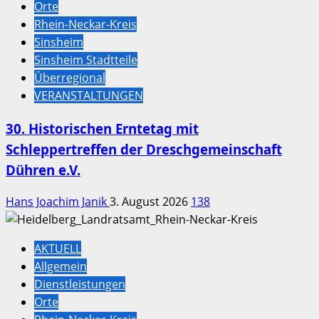
Orte
Rhein-Neckar-Kreis
Sinsheim
Sinsheim Stadtteile
Überregional
VERANSTALTUNGEN
30. Historischen Erntetag mit
Schleppertreffen der Dreschgemeinschaft
Dühren e.V.
Hans Joachim Janik
3. August 2026
138
AKTUELL
Allgemein
Dienstleistungen
Orte