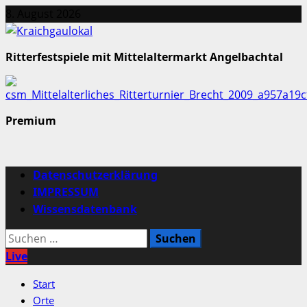
Zum
8. August 2026
Inhalt
springen
Ritterfestspiele mit Mittelaltermarkt Angelbachtal
Premium
Primäres
Datenschutzerklärung
Menü
IMPRESSUM
Wissensdatenbank
Suchen
nach:
Live
Start
Orte