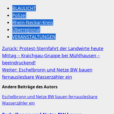
BLAULICHT
Polizei
Rhein-Neckar-Kreis
Überregional
VERANSTALTUNGEN
Beitragsnavigation
Zurück:
Protest-Sternfahrt der Landwirte heute
Mittag – Kraichgau-Gruppe bei Mühlhausen –
beeindruckend!
Weiter:
Eschelbronn und Netze BW bauen
fernauslesbare Wasserzähler ein
Andere Beiträge des Autors
Eschelbronn und Netze BW bauen fernauslesbare
Wasserzähler ein