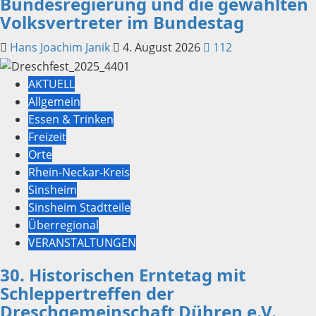
Bundesregierung und die gewählten
Volksvertreter im Bundestag
Hans Joachim Janik
4. August 2026
112
AKTUELL
Allgemein
Essen & Trinken
Freizeit
Orte
Rhein-Neckar-Kreis
Sinsheim
Sinsheim Stadtteile
Überregional
VERANSTALTUNGEN
30. Historischen Erntetag mit
Schleppertreffen der
Dreschgemeinschaft Dühren e.V.