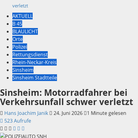
verletzt
AKTUELL
B 45
BLAULICHT
Orte
Polizei
Rettungsdienst
Rhein-Neckar-Kreis
Sinsheim
Sinsheim Stadtteile
Sinsheim: Motorradfahrer bei
Verkehrsunfall schwer verletzt
Hans Joachim Janik
24. Juni 2026
1 Minute gelesen
523 Aufrufe