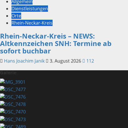
Allgemein
Dienstleistungen
Orte
Rhein-Neckar-Kreis
Rhein-Neckar-Kreis – NEWS:
Altkennzeichen SNH: Termine ab
sofort buchbar
Hans Joachim Janik
3. August 2026
112
Galerie