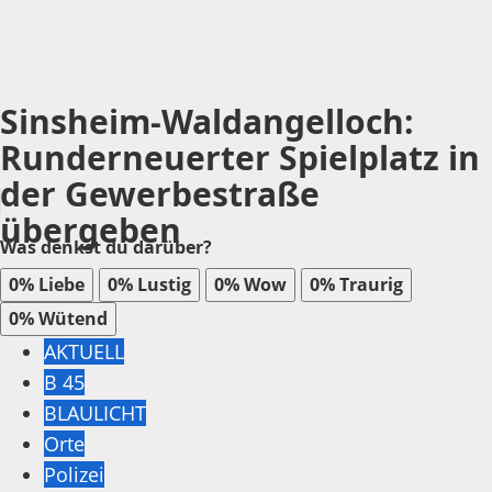
Sinsheim-Waldangelloch:
Runderneuerter Spielplatz in
der Gewerbestraße
übergeben
Was denkst du darüber?
0%
Liebe
0%
Lustig
0%
Wow
0%
Traurig
0%
Wütend
AKTUELL
B 45
BLAULICHT
Orte
Polizei