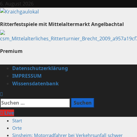
Zum
6. August 2026
Inhalt
springen
Ritterfestspiele mit Mittelaltermarkt Angelbachtal
Premium
Primäres
Datenschutzerklärung
Menü
IMPRESSUM
Wissensdatenbank
Suchen
nach:
Live
Start
Orte
Sinsheim: Motorradfahrer bei Verkehrsunfall schwer