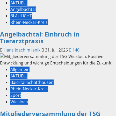
AKTUELL
Angelbachtal
BLAULICHT
Rhein-Neckar-Kreis
Angelbachtal: Einbruch in
Tierarztpraxis
Hans Joachim Janik
31. Juli 2026
140
Allgemein
AKTUELL
Baiertal-Schatthausen
Rhein-Neckar-Kreis
Sport
Wiesloch
Mitgliederversammlung der TSG