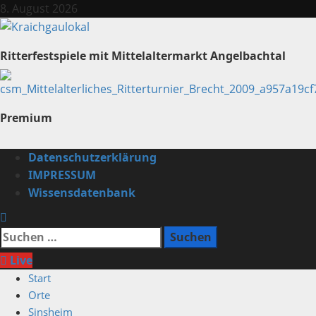
Zum
8. August 2026
Inhalt
springen
Ritterfestspiele mit Mittelaltermarkt Angelbachtal
Premium
Primäres
Datenschutzerklärung
Menü
IMPRESSUM
Wissensdatenbank
Suchen
nach:
Live
Start
Orte
Sinsheim