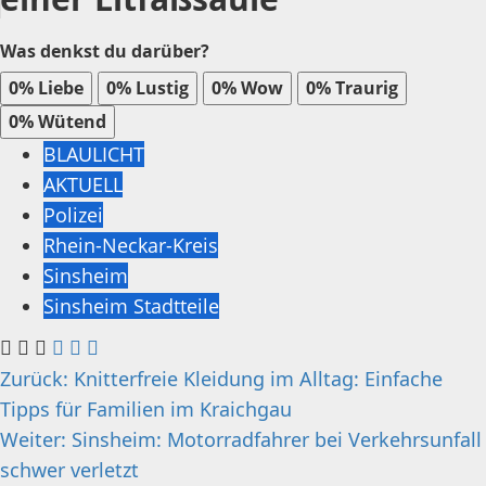
Was denkst du darüber?
0%
Liebe
0%
Lustig
0%
Wow
0%
Traurig
0%
Wütend
BLAULICHT
AKTUELL
Polizei
Rhein-Neckar-Kreis
Sinsheim
Sinsheim Stadtteile
Beitragsnavigation
Zurück:
Knitterfreie Kleidung im Alltag: Einfache
Tipps für Familien im Kraichgau
Weiter:
Sinsheim: Motorradfahrer bei Verkehrsunfall
schwer verletzt