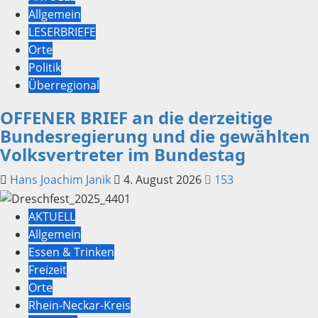
Allgemein
LESERBRIEFE
Orte
Politik
Überregional
OFFENER BRIEF an die derzeitige
Bundesregierung und die gewählten
Volksvertreter im Bundestag
Hans Joachim Janik
4. August 2026
153
AKTUELL
Allgemein
Essen & Trinken
Freizeit
Orte
Rhein-Neckar-Kreis