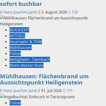
sofort buchbar
Hans Joachim Janik
3. August 2026
132
BLAULICHT
AKTUELL
Feuerwehr & THW
Mühlhausen
Polizei
Rettigheim - Tairnbach
Rhein-Neckar-Kreis
Mühlhausen: Flächenbrand um
Aussichtspunkt Heiligenstein
Hans Joachim Janik
31. Juli 2026
171
Polizei