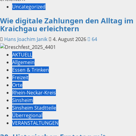
Uncategorized
Wie digitale Zahlungen den Alltag im
Kraichgau erleichtern
Hans Joachim Janik
4. August 2026
64
AKTUELL
Allgemein
Essen & Trinken
Freizeit
Orte
Rhein-Neckar-Kreis
Sinsheim
Sinsheim Stadtteile
Überregional
VERANSTALTUNGEN