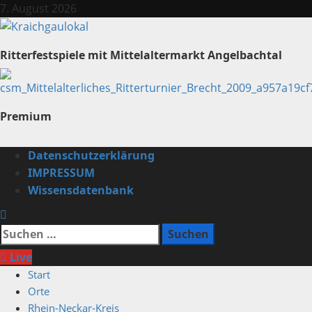
Zum
7. August 2026
Inhalt
springen
Ritterfestspiele mit Mittelaltermarkt Angelbachtal
Premium
Primäres
Datenschutzerklärung
Menü
IMPRESSUM
Wissensdatenbank
Suchen
nach:
Live
Start
Orte
Rhein-Neckar-Kreis