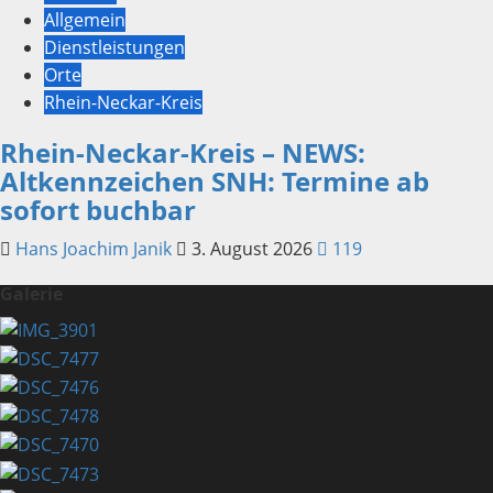
Allgemein
Dienstleistungen
Orte
Rhein-Neckar-Kreis
Rhein-Neckar-Kreis – NEWS:
Altkennzeichen SNH: Termine ab
sofort buchbar
Hans Joachim Janik
3. August 2026
119
Galerie