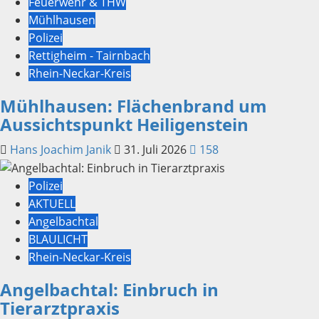
Feuerwehr & THW
Mühlhausen
Polizei
Rettigheim - Tairnbach
Rhein-Neckar-Kreis
Mühlhausen: Flächenbrand um
Aussichtspunkt Heiligenstein
Hans Joachim Janik
31. Juli 2026
158
Polizei
AKTUELL
Angelbachtal
BLAULICHT
Rhein-Neckar-Kreis
Angelbachtal: Einbruch in
Tierarztpraxis