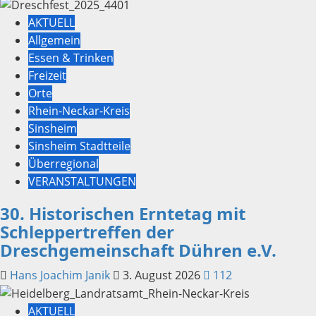
AKTUELL
Allgemein
Essen & Trinken
Freizeit
Orte
Rhein-Neckar-Kreis
Sinsheim
Sinsheim Stadtteile
Überregional
VERANSTALTUNGEN
30. Historischen Erntetag mit
Schleppertreffen der
Dreschgemeinschaft Dühren e.V.
Hans Joachim Janik
3. August 2026
112
AKTUELL