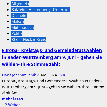
Allgemein
Chorverbandes
Balzfeld - Horrenberg - Unterhof
Kurpfalz
Dielheim
am
Malsch
3.
Mühlhausen
November
Politik
in
Rhein-Neckar-Kreis
der
Letzenberghalle
Europa-, Kreistags- und Gemeinderatswahlen
Malsch
in Baden-Württemberg am 9. Juni – gehen Sie
wählen- Ihre Stimme zählt
Hans Joachim Janik
7. Mai 2024
1916
Europa-, Kreistags- und Gemeinderatswahlen in Baden-
Württemberg am 9. Juni – gehen Sie wählen- Ihre Stimme
zählt Am...
Mehr
mehr lesen ...
Informationen
Seitennummerierung
1
2
Weiter