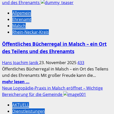
über
und des Ehrenamts
Malsch:
Allgemein
Tresor
Ehrenamt
im
Malsch
Kellerraum
Rhein-Neckar-Kreis
aufgebrochen
–
Öffentliches Bücherregal in Malsch – ein Ort
Zeugenaufruf
des Teilens und des Ehrenamts
Hans Joachim Janik
23. November 2025
433
Öffentliches Bücherregal in Malsch – ein Ort des Teilens
und des Ehrenamts Mit großer Freude kann die...
Mehr
mehr lesen ...
Informationen
Neue Logopädie-Praxis in Malsch eröffnet – Wichtige
über
Bereicherung für die Gemeinde
Öffentliches
AKTUELL
Bücherregal
Dienstleistungen
in