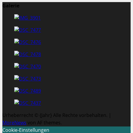
Galerie
Urheberrecht © {Jahr} Alle Rechte vorbehalten.
|
MoreNews
von AF themes.
Cookie-Einstellungen