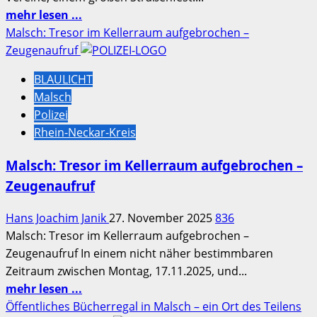
Mehr
mehr lesen ...
Informationen
Malsch: Tresor im Kellerraum aufgebrochen –
über
Zeugenaufruf
Veranstaltungsankündigung:
BLAULICHT
Mälscher
Malsch
Markt
Polizei
2026
Rhein-Neckar-Kreis
Malsch: Tresor im Kellerraum aufgebrochen –
Zeugenaufruf
Hans Joachim Janik
27. November 2025
836
Malsch: Tresor im Kellerraum aufgebrochen –
Zeugenaufruf In einem nicht näher bestimmbaren
Zeitraum zwischen Montag, 17.11.2025, und...
Mehr
mehr lesen ...
Informationen
Öffentliches Bücherregal in Malsch – ein Ort des Teilens