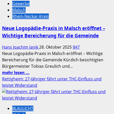
Gewerbe
Malsch
Malsch
–
Rhein-Neckar-Kreis
ein
Ort
Neue Logopädie-Praxis in Malsch eröffnet –
des
Wichtige Bereicherung für die Gemeinde
Teilens
und
Hans Joachim Janik
28. Oktober 2025
847
des
Neue Logopädie-Praxis in Malsch eröffnet – Wichtige
Ehrenamts
Bereicherung für die Gemeinde Kürzlich besichtigten
Bürgermeister Tobias Greulich und...
Mehr
mehr lesen ...
Informationen
Rettigheim: 27-Jähriger fährt unter THC-Einfluss und
über
leistet Widerstand
Neue
Logopädie-
Praxis
BLAULICHT
in