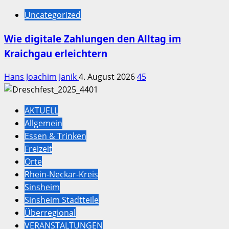
Uncategorized
Wie digitale Zahlungen den Alltag im
Kraichgau erleichtern
Hans Joachim Janik
4. August 2026
45
AKTUELL
Allgemein
Essen & Trinken
Freizeit
Orte
Rhein-Neckar-Kreis
Sinsheim
Sinsheim Stadtteile
Überregional
VERANSTALTUNGEN