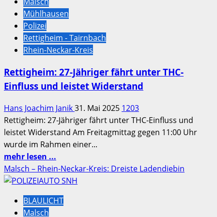
Malsch
Malsch
Mühlhausen
eröffnet
Polizei
–
Rettigheim - Tairnbach
Wichtige
Rhein-Neckar-Kreis
Bereicherung
für
Rettigheim: 27-Jähriger fährt unter THC-
die
Einfluss und leistet Widerstand
Gemeinde
Hans Joachim Janik
31. Mai 2025
1203
Rettigheim: 27-Jähriger fährt unter THC-Einfluss und
leistet Widerstand Am Freitagmittag gegen 11:00 Uhr
wurde im Rahmen einer...
Mehr
mehr lesen ...
Informationen
Malsch – Rhein-Neckar-Kreis: Dreiste Ladendiebin
über
Rettigheim:
BLAULICHT
27-
Malsch
Jähriger