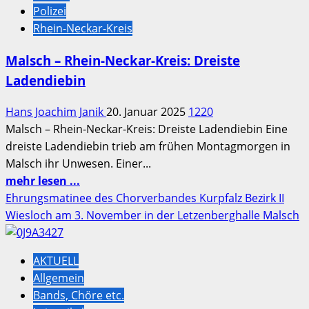
Polizei
fährt
Rhein-Neckar-Kreis
unter
THC-
Malsch – Rhein-Neckar-Kreis: Dreiste
Einfluss
Ladendiebin
und
leistet
Hans Joachim Janik
20. Januar 2025
1220
Widerstand
Malsch – Rhein-Neckar-Kreis: Dreiste Ladendiebin Eine
dreiste Ladendiebin trieb am frühen Montagmorgen in
Malsch ihr Unwesen. Einer...
Mehr
mehr lesen ...
Informationen
Ehrungsmatinee des Chorverbandes Kurpfalz Bezirk II
über
Wiesloch am 3. November in der Letzenberghalle Malsch
Malsch
–
AKTUELL
Rhein-
Allgemein
Neckar-
Bands, Chöre etc.
Kreis: