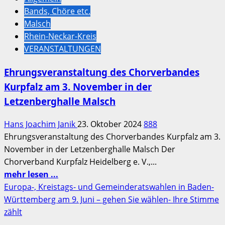
Chorverbandes
Bands, Chöre etc.
Kurpfalz
Malsch
Bezirk
Rhein-Neckar-Kreis
II
VERANSTALTUNGEN
Wiesloch
am
Ehrungsveranstaltung des Chorverbandes
3.
Kurpfalz am 3. November in der
November
Letzenberghalle Malsch
in
der
Hans Joachim Janik
23. Oktober 2024
888
Letzenberghalle
Ehrungsveranstaltung des Chorverbandes Kurpfalz am 3.
Malsch
November in der Letzenberghalle Malsch Der
Chorverband Kurpfalz Heidelberg e. V.,...
Mehr
mehr lesen ...
Informationen
Europa-, Kreistags- und Gemeinderatswahlen in Baden-
über
Württemberg am 9. Juni – gehen Sie wählen- Ihre Stimme
Ehrungsveranstaltung
zählt
des