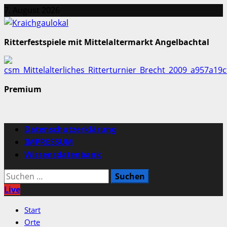
Zum
7. August 2026
Inhalt
springen
Ritterfestspiele mit Mittelaltermarkt Angelbachtal
Premium
Primäres
Datenschutzerklärung
Menü
IMPRESSUM
Wissensdatenbank
Suchen
nach:
Live
Start
Orte