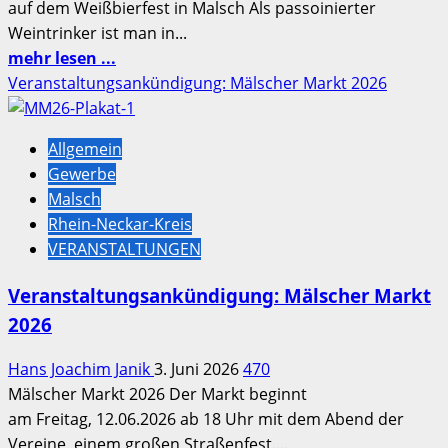
auf dem Weißbierfest in Malsch Als passoinierter
Weintrinker ist man in...
Mehr
mehr lesen ...
Informationen
Veranstaltungsankündigung: Mälscher Markt 2026
über
Vergangenes
Allgemein
Wochenende
Gewerbe
war
Malsch
turbulent
Rhein-Neckar-Kreis
–
VERANSTALTUNGEN
Kurzbesuch
auf
Veranstaltungsankündigung: Mälscher Markt
dem
2026
Weißbierfest
in
Hans Joachim Janik
3. Juni 2026
470
Malsch
Mälscher Markt 2026 Der Markt beginnt
am Freitag, 12.06.2026 ab 18 Uhr mit dem Abend der
Vereine, einem großen Straßenfest....