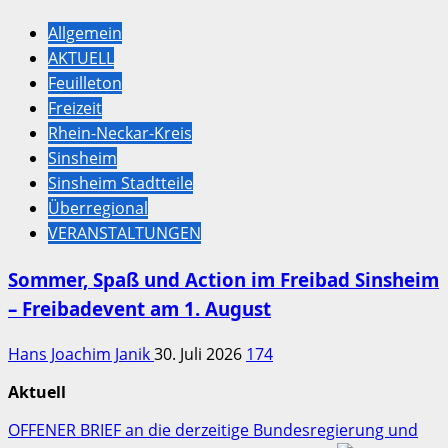
Allgemein
AKTUELL
Feuilleton
Freizeit
Rhein-Neckar-Kreis
Sinsheim
Sinsheim Stadtteile
Überregional
VERANSTALTUNGEN
Sommer, Spaß und Action im Freibad Sinsheim
– Freibadevent am 1. August
Hans Joachim Janik
30. Juli 2026
174
Aktuell
OFFENER BRIEF an die derzeitige Bundesregierung und