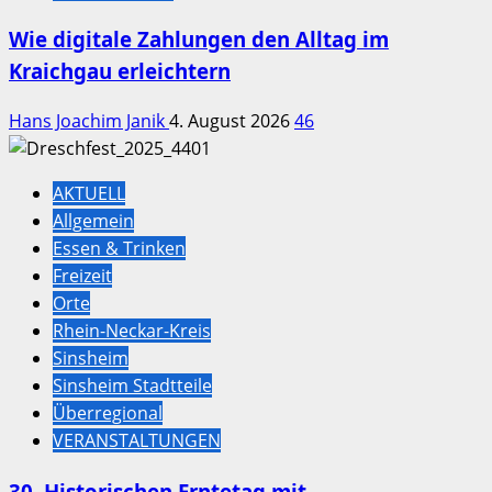
Wie digitale Zahlungen den Alltag im
Kraichgau erleichtern
Hans Joachim Janik
4. August 2026
46
AKTUELL
Allgemein
Essen & Trinken
Freizeit
Orte
Rhein-Neckar-Kreis
Sinsheim
Sinsheim Stadtteile
Überregional
VERANSTALTUNGEN
30. Historischen Erntetag mit