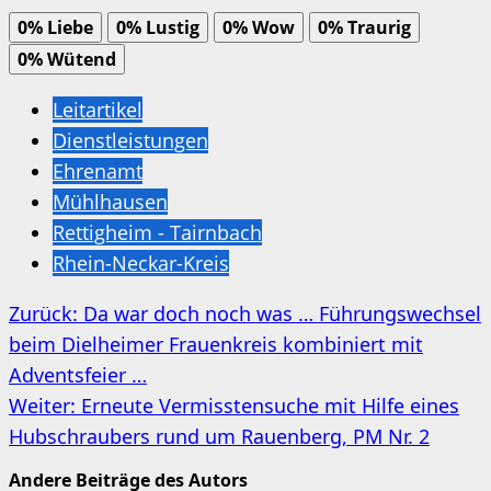
0%
Liebe
0%
Lustig
0%
Wow
0%
Traurig
0%
Wütend
Leitartikel
Dienstleistungen
Ehrenamt
Mühlhausen
Rettigheim - Tairnbach
Rhein-Neckar-Kreis
Beitragsnavigation
Zurück:
Da war doch noch was … Führungswechsel
beim Dielheimer Frauenkreis kombiniert mit
Adventsfeier …
Weiter:
Erneute Vermisstensuche mit Hilfe eines
Hubschraubers rund um Rauenberg, PM Nr. 2
Andere Beiträge des Autors