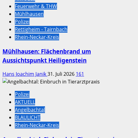
Feuerwehr & THW
Mühlhausen
Polizei
Rettigheim - Tairnbach
Rhein-Neckar-Kreis
Mühlhausen: Flächenbrand um
Aussichtspunkt Heiligenstein
Hans Joachim Janik
31. Juli 2026
161
Polizei
AKTUELL
Angelbachtal
BLAULICHT
Rhein-Neckar-Kreis