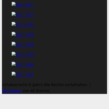
Urheberrecht © {Jahr} Alle Rechte vorbehalten.
|
MoreNews
von AF themes.