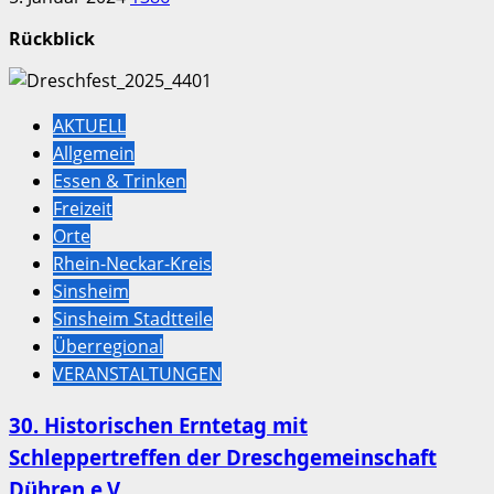
Rückblick
AKTUELL
Allgemein
Essen & Trinken
Freizeit
Orte
Rhein-Neckar-Kreis
Sinsheim
Sinsheim Stadtteile
Überregional
VERANSTALTUNGEN
30. Historischen Erntetag mit
Schleppertreffen der Dreschgemeinschaft
Dühren e.V.