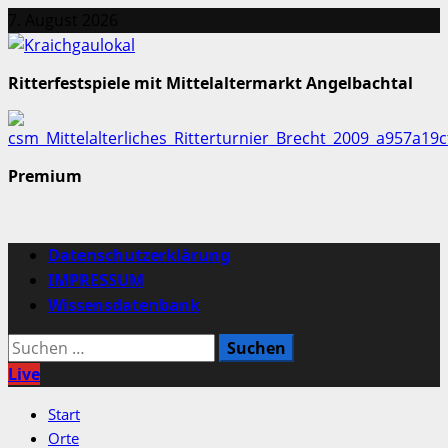
Zum
7. August 2026
Inhalt
springen
Ritterfestspiele mit Mittelaltermarkt Angelbachtal
Premium
Primäres
Datenschutzerklärung
Menü
IMPRESSUM
Wissensdatenbank
Suchen
nach:
Live
Start
Orte