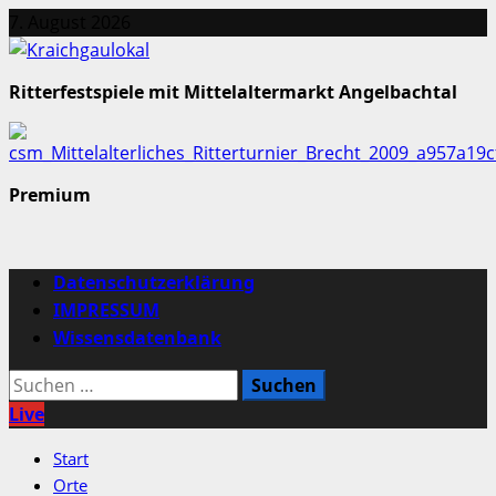
Zum
7. August 2026
Inhalt
springen
Ritterfestspiele mit Mittelaltermarkt Angelbachtal
Premium
Primäres
Datenschutzerklärung
Menü
IMPRESSUM
Wissensdatenbank
Suchen
nach:
Live
Start
Orte