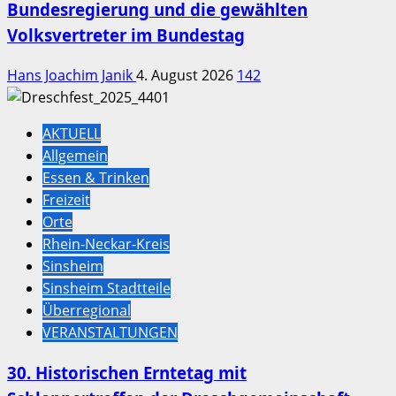
Bundesregierung und die gewählten
Volksvertreter im Bundestag
Hans Joachim Janik
4. August 2026
142
AKTUELL
Allgemein
Essen & Trinken
Freizeit
Orte
Rhein-Neckar-Kreis
Sinsheim
Sinsheim Stadtteile
Überregional
VERANSTALTUNGEN
30. Historischen Erntetag mit