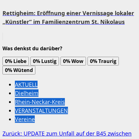
Rettigheim: Eröffnung einer Vernissage lokaler
„Künstler“ im Familienzentrum St. Nikolaus
Was denkst du darüber?
0%
Liebe
0%
Lustig
0%
Wow
0%
Traurig
0%
Wütend
AKTUELL
Dielheim
Rhein-Neckar-Kreis
VERANSTALTUNGEN
Vereine
Beitragsnavigation
Zurück:
UPDATE zum Unfall auf der B45 zwischen