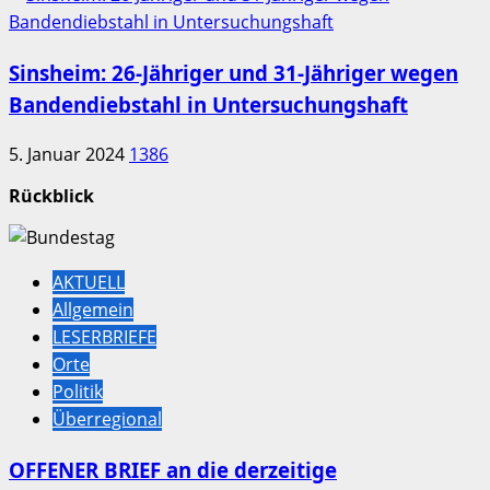
Sinsheim: 26-Jähriger und 31-Jähriger wegen
Bandendiebstahl in Untersuchungshaft
5. Januar 2024
1386
Rückblick
AKTUELL
Allgemein
LESERBRIEFE
Orte
Politik
Überregional
OFFENER BRIEF an die derzeitige