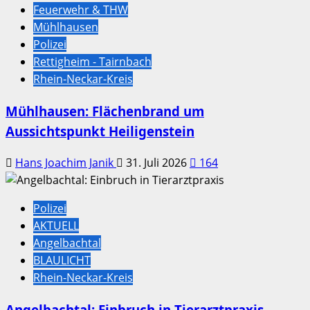
Feuerwehr & THW
Mühlhausen
Polizei
Rettigheim - Tairnbach
Rhein-Neckar-Kreis
Mühlhausen: Flächenbrand um
Aussichtspunkt Heiligenstein
Hans Joachim Janik
31. Juli 2026
164
Polizei
AKTUELL
Angelbachtal
BLAULICHT
Rhein-Neckar-Kreis
Angelbachtal: Einbruch in Tierarztpraxis