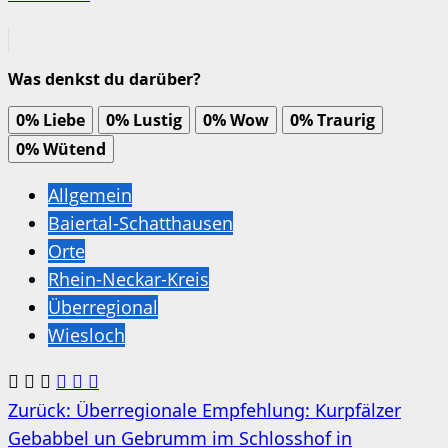
Was denkst du darüber?
0%
Liebe
0%
Lustig
0%
Wow
0%
Traurig
0%
Wütend
Allgemein
Baiertal-Schatthausen
Orte
Rhein-Neckar-Kreis
Überregional
Wiesloch
Beitragsnavigation
Zurück:
Überregionale Empfehlung: Kurpfälzer
Gebabbel un Gebrumm im Schlosshof in