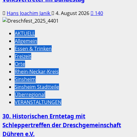
Hans Joachim Janik
4. August 2026
140
AKTUELL
Allgemein
Essen & Trinken
Freizeit
Orte
Rhein-Neckar-Kreis
Sinsheim
Sinsheim Stadtteile
Überregional
VERANSTALTUNGEN
30. Historischen Erntetag mit
Schleppertreffen der Dreschgemeinschaft
Dühren e.V.