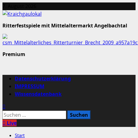
Zum
7. August 2026
Inhalt
springen
Ritterfestspiele mit Mittelaltermarkt Angelbachtal
Premium
Primäres
Datenschutzerklärung
Menü
IMPRESSUM
Wissensdatenbank
Suchen
nach:
Live
Start