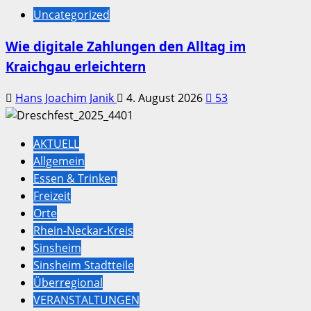
Uncategorized
Wie digitale Zahlungen den Alltag im
Kraichgau erleichtern
Hans Joachim Janik
4. August 2026
53
AKTUELL
Allgemein
Essen & Trinken
Freizeit
Orte
Rhein-Neckar-Kreis
Sinsheim
Sinsheim Stadtteile
Überregional
VERANSTALTUNGEN