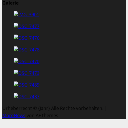
Galerie
Urheberrecht © {Jahr} Alle Rechte vorbehalten.
|
MoreNews
von AF themes.