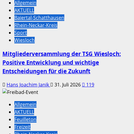
Allgemein
AKTUELL
Baiertal-Schatthausen
Rhein-Neckar-Kreis
Sport
Wiesloch
Mitgliederversammlung der TSG Wiesloch:
Positive Entwicklung und wichtige
Entscheidungen für die Zukunft
Hans Joachim Janik
31. Juli 2026
119
Allgemein
AKTUELL
Feuilleton
Freizeit