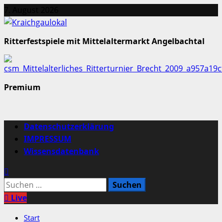
Zum
7. August 2026
Inhalt
springen
Ritterfestspiele mit Mittelaltermarkt Angelbachtal
Premium
Primäres
Datenschutzerklärung
Menü
IMPRESSUM
Wissensdatenbank
Suchen
nach:
Live
Start