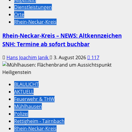
Dienstleistungen
Orte
Rhein-Neckar-Kreis
Rhein-Neckar-Kreis – NEWS: Altkennzeichen
SNH: Termine ab sofort buchbar
Hans Joachim Janik
3. August 2026
117
BLAULICHT
AKTUELL
Feuerwehr & THW
Mühlhausen
Polizei
Rettigheim - Tairnbach
Rhein-Neckar-Kreis