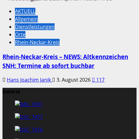
AKTUELL
Allgemein
Dienstleistungen
Orte
Rhein-Neckar-Kreis
Rhein-Neckar-Kreis – NEWS: Altkennzeichen
SNH: Termine ab sofort buchbar
Hans Joachim Janik
3. August 2026
117
Galerie