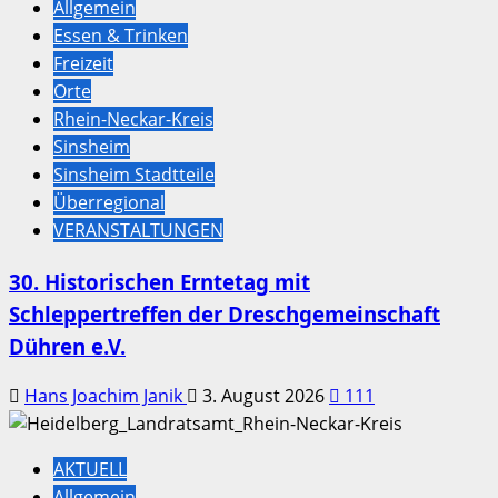
Allgemein
Essen & Trinken
Freizeit
Orte
Rhein-Neckar-Kreis
Sinsheim
Sinsheim Stadtteile
Überregional
VERANSTALTUNGEN
30. Historischen Erntetag mit
Schleppertreffen der Dreschgemeinschaft
Dühren e.V.
Hans Joachim Janik
3. August 2026
111
AKTUELL
Allgemein