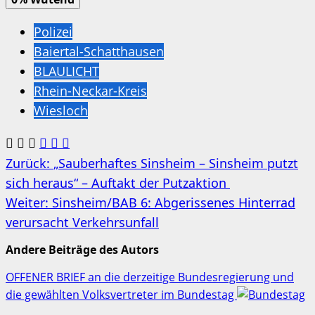
Polizei
Baiertal-Schatthausen
BLAULICHT
Rhein-Neckar-Kreis
Wiesloch
Beitragsnavigation
Zurück:
„Sauberhaftes Sinsheim – Sinsheim putzt
sich heraus“ – Auftakt der Putzaktion
Weiter:
Sinsheim/BAB 6: Abgerissenes Hinterrad
verursacht Verkehrsunfall
Andere Beiträge des Autors
OFFENER BRIEF an die derzeitige Bundesregierung und
die gewählten Volksvertreter im Bundestag