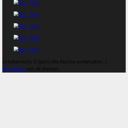
Urheberrecht © {Jahr} Alle Rechte vorbehalten.
|
MoreNews
von AF themes.