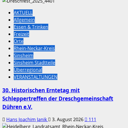
AKTUELL
Allgemein
Essen & Trinken
Freizeit
Orte
Rhein-Neckar-Kreis
Sinsheim
Sinsheim Stadtteile
Überregional
VERANSTALTUNGEN
30. Historischen Erntetag mit
Schleppertreffen der Dreschgemeinschaft
Dühren e.V.
Hans Joachim Janik
3. August 2026
111