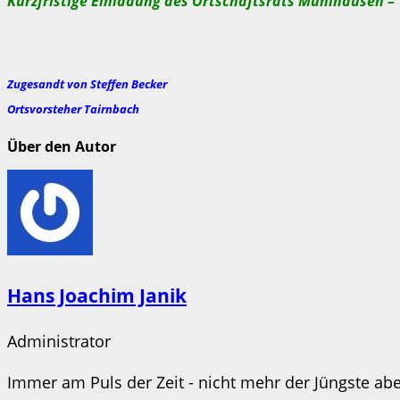
Kurzfristige Einladung des Ortschaftsrats Mühlhausen –
Zugesandt von Steffen Becker
Ortsvorsteher Tairnbach
Über den Autor
Hans Joachim Janik
Administrator
Immer am Puls der Zeit - nicht mehr der Jüngste aber