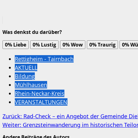
Was denkst du darüber?
0%
Liebe
0%
Lustig
0%
Wow
0%
Traurig
0%
Wü
Rettigheim - Tairnbach
AKTUELL
Bildung
Mühlhausen
Rhein-Neckar-Kreis
VERANSTALTUNGEN
Beitragsnavigation
Zurück:
Rad-Check – ein Angebot der Gemeinde Diel
Weiter:
Grenzsteinwanderung im historischen Teilo
Andere Beiträge des Autors