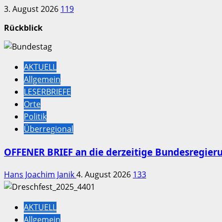
3. August 2026
119
Rückblick
AKTUELL
Allgemein
LESERBRIEFE
Orte
Politik
Überregional
OFFENER BRIEF an die derzeitige Bundesregier
Hans Joachim Janik
4. August 2026
133
AKTUELL
Allgemein