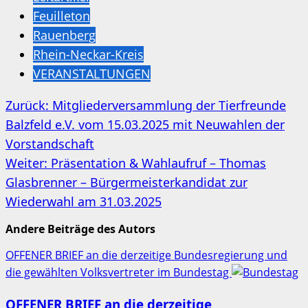
Feuilleton
Rauenberg
Rhein-Neckar-Kreis
VERANSTALTUNGEN
Beitragsnavigation
Zurück:
Mitgliederversammlung der Tierfreunde
Balzfeld e.V. vom 15.03.2025 mit Neuwahlen der
Vorstandschaft
Weiter:
Präsentation & Wahlaufruf – Thomas
Glasbrenner – Bürgermeisterkandidat zur
Wiederwahl am 31.03.2025
Andere Beiträge des Autors
OFFENER BRIEF an die derzeitige Bundesregierung und
die gewählten Volksvertreter im Bundestag
OFFENER BRIEF an die derzeitige