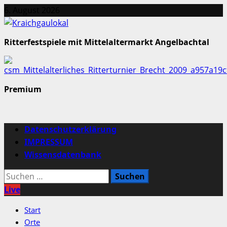
Zum
6. August 2026
Inhalt
springen
Ritterfestspiele mit Mittelaltermarkt Angelbachtal
Premium
Primäres
Datenschutzerklärung
Menü
IMPRESSUM
Wissensdatenbank
Suchen
nach:
Live
Start
Orte