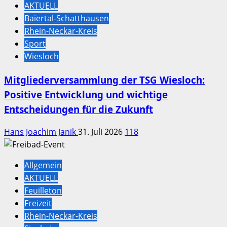
AKTUELL
Baiertal-Schatthausen
Rhein-Neckar-Kreis
Sport
Wiesloch
Mitgliederversammlung der TSG Wiesloch:
Positive Entwicklung und wichtige
Entscheidungen für die Zukunft
Hans Joachim Janik
31. Juli 2026
118
Allgemein
AKTUELL
Feuilleton
Freizeit
Rhein-Neckar-Kreis