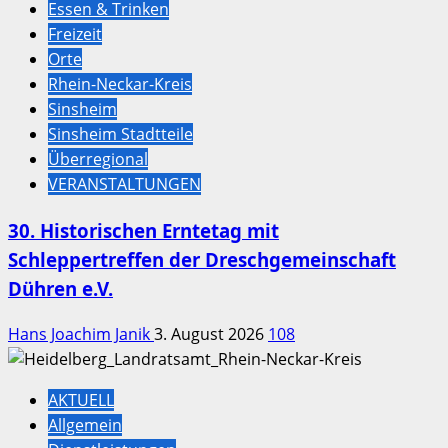
Essen & Trinken
Freizeit
Orte
Rhein-Neckar-Kreis
Sinsheim
Sinsheim Stadtteile
Überregional
VERANSTALTUNGEN
30. Historischen Erntetag mit
Schleppertreffen der Dreschgemeinschaft
Dühren e.V.
Hans Joachim Janik
3. August 2026
108
AKTUELL
Allgemein