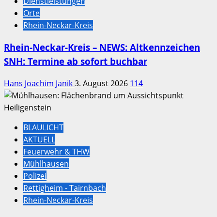
Dienstleistungen
Orte
Rhein-Neckar-Kreis
Rhein-Neckar-Kreis – NEWS: Altkennzeichen
SNH: Termine ab sofort buchbar
Hans Joachim Janik
3. August 2026
114
BLAULICHT
AKTUELL
Feuerwehr & THW
Mühlhausen
Polizei
Rettigheim - Tairnbach
Rhein-Neckar-Kreis