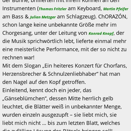
Instrumenten (
am Keyboard,
Thomas Fritzler
Martin Pfeifer
am Bass &
am Schlagzeug). ChORAZÓN,
Julian Metzger
schon lange keine unbekannte Größe mehr im
Chorgesang, unter der Leitung von
, der
Konrad Knopf
die Musik sprichwörtlich lebt, lieferte einmal mehr
eine meisterliche Performance, mit der so nicht zu
rechnen war!
Mit dem Slogan „Ein heiteres Konzert für Chorfans,
Herzensbrecher & Schnulzenliebhaber“ hat man
den Nagel auf den Kopf getroffen.
Einleitend, kennt doch ein jeder, das
„Gänseblümchen“, dessen Mitte herrlich gelb
leuchtet, die Blätter weiß in unbekannter Menge,
wurden einzeln ausgezupft – sie liebt mich, sie
liebt mich nicht … bis zum letzten Blatt, welches
die zufällige Lösung des Rätsels bringen soll!