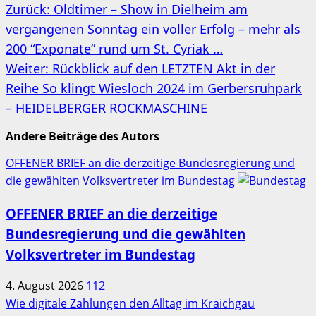
Beitragsnavigation
Zurück:
Oldtimer – Show in Dielheim am
vergangenen Sonntag ein voller Erfolg – mehr als
200 “Exponate” rund um St. Cyriak …
Weiter:
Rückblick auf den LETZTEN Akt in der
Reihe So klingt Wiesloch 2024 im Gerbersruhpark
– HEIDELBERGER ROCKMASCHINE
Andere Beiträge des Autors
OFFENER BRIEF an die derzeitige Bundesregierung und
die gewählten Volksvertreter im Bundestag
OFFENER BRIEF an die derzeitige
Bundesregierung und die gewählten
Volksvertreter im Bundestag
4. August 2026
112
Wie digitale Zahlungen den Alltag im Kraichgau