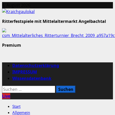
Zum
6. August 2026
Inhalt
springen
Ritterfestspiele mit Mittelaltermarkt Angelbachtal
Premium
Primäres
Datenschutzerklärung
Menü
IMPRESSUM
Wissensdatenbank
Suchen
nach:
Live
Start
Allgemein