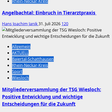
Rhein-Neckar-Kreis
Angelbachtal: Einbruch in Tierarztpraxis
Hans Joachim Janik
31. Juli 2026
120
Allgemein
AKTUELL
Baiertal-Schatthausen
Rhein-Neckar-Kreis
Sport
Wiesloch
Mitgliederversammlung der TSG Wiesloch:
Positive Entwicklung und wichtige
Entscheidungen für die Zukunft