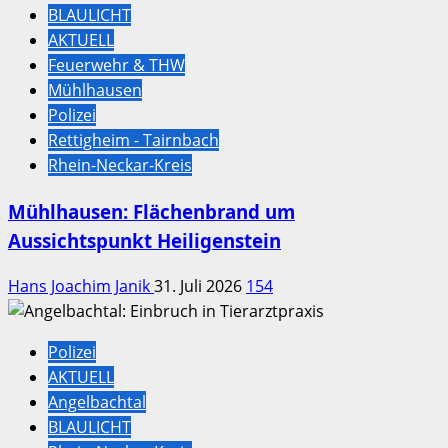
BLAULICHT
AKTUELL
Feuerwehr & THW
Mühlhausen
Polizei
Rettigheim - Tairnbach
Rhein-Neckar-Kreis
Mühlhausen: Flächenbrand um
Aussichtspunkt Heiligenstein
Hans Joachim Janik
31. Juli 2026
154
Polizei
AKTUELL
Angelbachtal
BLAULICHT