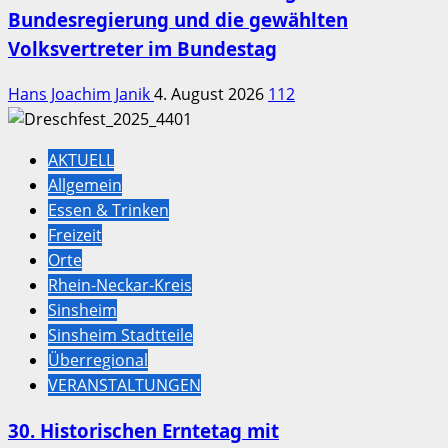
Bundesregierung und die gewählten
Volksvertreter im Bundestag
Hans Joachim Janik
4. August 2026
112
AKTUELL
Allgemein
Essen & Trinken
Freizeit
Orte
Rhein-Neckar-Kreis
Sinsheim
Sinsheim Stadtteile
Überregional
VERANSTALTUNGEN
30. Historischen Erntetag mit