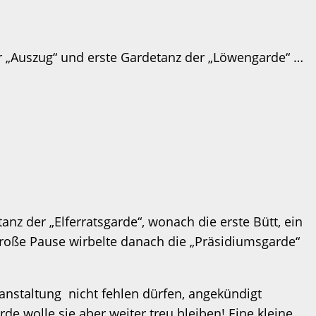
er „Auszug“ und erste Gardetanz der „Löwengarde“ …
anz der „Elferratsgarde“, wonach die erste Bütt, ein
 große Pause wirbelte danach die „Präsidiumsgarde“
anstaltung nicht fehlen dürfen, angekündigt
e wolle sie aber weiter treu bleiben! Eine kleine