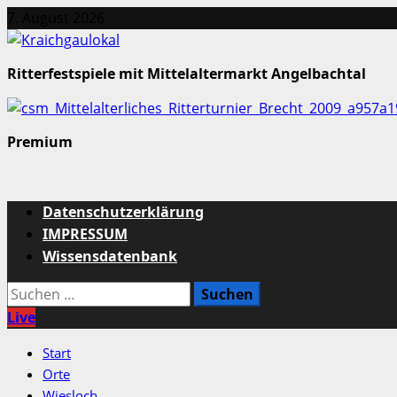
Zum
7. August 2026
Inhalt
springen
Ritterfestspiele mit Mittelaltermarkt Angelbachtal
Premium
Primäres
Datenschutzerklärung
Menü
IMPRESSUM
Wissensdatenbank
Suchen
nach:
Live
Start
Orte
Wiesloch