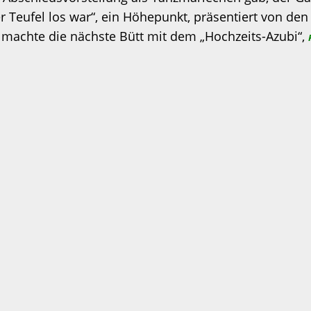
 Teufel los war“, ein Höhepunkt, präsentiert von de
e machte die nächste Bütt mit dem „Hochzeits-Azubi“,