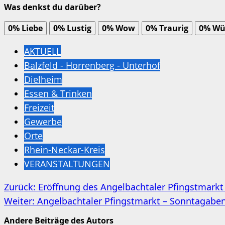
Was denkst du darüber?
0%
Liebe
0%
Lustig
0%
Wow
0%
Traurig
0%
Wü
AKTUELL
Balzfeld - Horrenberg - Unterhof
Dielheim
Essen & Trinken
Freizeit
Gewerbe
Orte
Rhein-Neckar-Kreis
VERANSTALTUNGEN
Beitragsnavigation
Zurück:
Eröffnung des Angelbachtaler Pfingstmark
Weiter:
Angelbachtaler Pfingstmarkt – Sonntagabend
Andere Beiträge des Autors