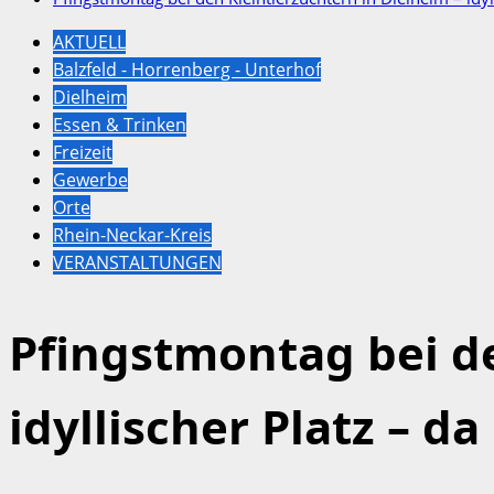
AKTUELL
Balzfeld - Horrenberg - Unterhof
Dielheim
Essen & Trinken
Freizeit
Gewerbe
Orte
Rhein-Neckar-Kreis
VERANSTALTUNGEN
Pfingstmontag bei de
idyllischer Platz – da