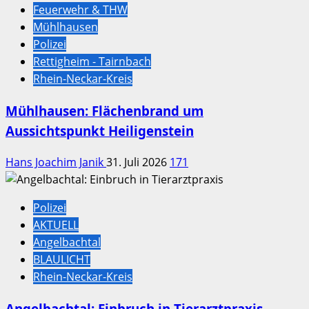
Feuerwehr & THW
Mühlhausen
Polizei
Rettigheim - Tairnbach
Rhein-Neckar-Kreis
Mühlhausen: Flächenbrand um
Aussichtspunkt Heiligenstein
Hans Joachim Janik
31. Juli 2026
171
Polizei
AKTUELL
Angelbachtal
BLAULICHT
Rhein-Neckar-Kreis
Angelbachtal: Einbruch in Tierarztpraxis