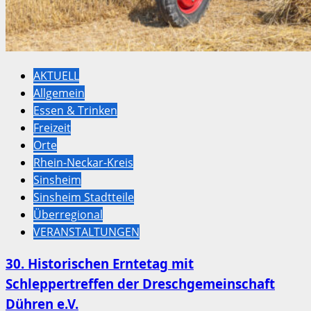
AKTUELL
Allgemein
Essen & Trinken
Freizeit
Orte
Rhein-Neckar-Kreis
Sinsheim
Sinsheim Stadtteile
Überregional
VERANSTALTUNGEN
30. Historischen Erntetag mit
Schleppertreffen der Dreschgemeinschaft
Dühren e.V.