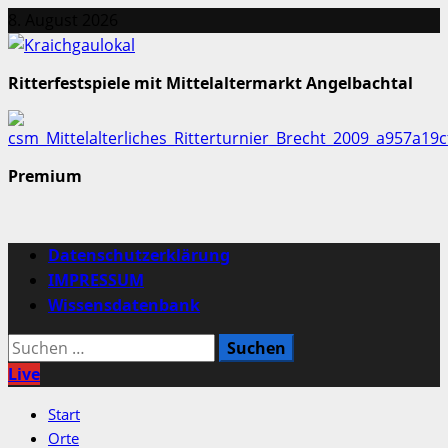
Zum
8. August 2026
Inhalt
springen
Ritterfestspiele mit Mittelaltermarkt Angelbachtal
Premium
Primäres
Datenschutzerklärung
Menü
IMPRESSUM
Wissensdatenbank
Suchen
nach:
Live
Start
Orte