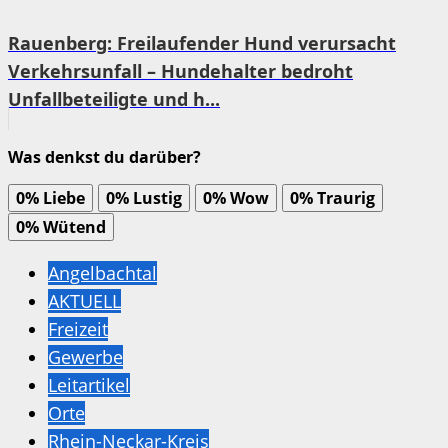
Rauenberg: Freilaufender Hund verursacht
Verkehrsunfall – Hundehalter bedroht
Unfallbeteiligte und h...
Was denkst du darüber?
0%
Liebe
0%
Lustig
0%
Wow
0%
Traurig
0%
Wütend
Angelbachtal
AKTUELL
Freizeit
Gewerbe
Leitartikel
Orte
Rhein-Neckar-Kreis