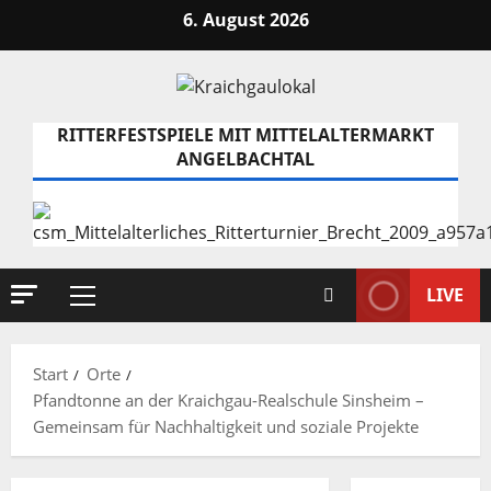
Zum
6. August 2026
Inhalt
springen
RITTERFESTSPIELE MIT MITTELALTERMARKT
ANGELBACHTAL
LIVE
Primäres
Menü
Start
Orte
Pfandtonne an der Kraichgau-Realschule Sinsheim –
Gemeinsam für Nachhaltigkeit und soziale Projekte