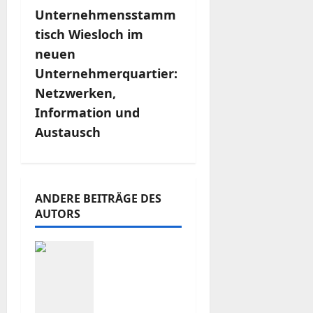
t
Unternehmensstamm
r
tisch Wiesloch im
neuen
a
Unternehmerquartier:
g
Netzwerken,
Information und
s
Austausch
n
a
ANDERE BEITRÄGE DES
v
AUTORS
i
OFFENER
BRIEF an
g
die
derzeitige
a
Bundesre