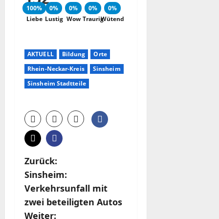
100%
0%
0%
0%
0%
Liebe
Lustig
Wow
Traurig
Wütend
AKTUELL
Bildung
Orte
Rhein-Neckar-Kreis
Sinsheim
Sinsheim Stadtteile
B
Zurück:
Sinsheim:
e
Verkehrsunfall mit
i
zwei beteiligten Autos
Weiter: