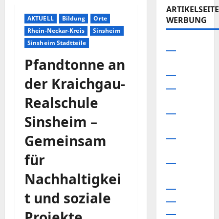
ARTIKELSEITE
AKTUELL
Bildung
Orte
WERBUNG
Rhein-Neckar-Kreis
Sinsheim
Sinsheim Stadtteile
Pfandtonne an
der Kraichgau-
Realschule
Sinsheim –
Gemeinsam
für
Nachhaltigkei
t und soziale
Projekte