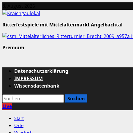
Zum
8. August 2026
Inhalt
springen
Ritterfestspiele mit Mittelaltermarkt Angelbachtal
Premium
Primäres
Datenschutzerklärung
Menü
IMPRESSUM
Wissensdatenbank
Suchen
nach:
Live
Start
Orte
Wiesloch