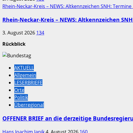
Rhein-Neckar-Kreis – NEWS: Altkennzeichen SNH: Termine
Rhein-Neckar-Kreis – NEWS: Altkennzeichen SNH:
3. August 2026
134
Rückblick
AKTUELL
Allgemein
LESERBRIEFE
Orte
Politik
Überregional
OFFENER BRIEF an die derzeitige Bundesregier
Hans Joachim Janik
4. August 2026
160