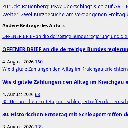
Beitragsnavigation
Zurück:
Rauenberg: PKW überschlägt sich auf A6 – P
Weiter:
Zwei Kurzbesuche am vergangenen Freitag be
Andere Beiträge des Autors
OFFENER BRIEF an die derzeitige Bundesregierung und die
OFFENER BRIEF an die derzeitige Bundesregieru
4. August 2026
160
Wie digitale Zahlungen den Alltag im Kraichgau erleichter
Wie digitale Zahlungen den Alltag im Kraichgau e
4. August 2026
68
30. Historischen Erntetag mit Schleppertreffen der Dres
30. Historischen Erntetag mit Schleppertreffen 
3. August 2026
135