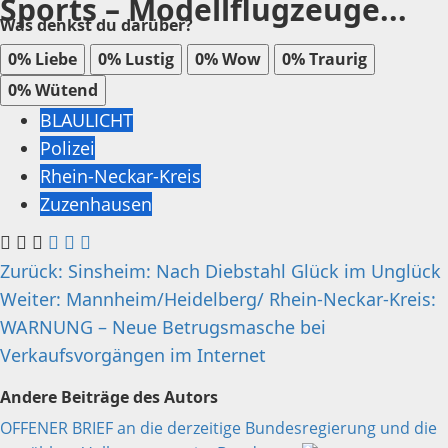
Sports – Modellflugzeuge...
Was denkst du darüber?
0%
Liebe
0%
Lustig
0%
Wow
0%
Traurig
0%
Wütend
BLAULICHT
Polizei
Rhein-Neckar-Kreis
Zuzenhausen
Beitragsnavigation
Zurück:
Sinsheim: Nach Diebstahl Glück im Unglück
Weiter:
Mannheim/Heidelberg/ Rhein-Neckar-Kreis:
WARNUNG – Neue Betrugsmasche bei
Verkaufsvorgängen im Internet
Andere Beiträge des Autors
OFFENER BRIEF an die derzeitige Bundesregierung und die