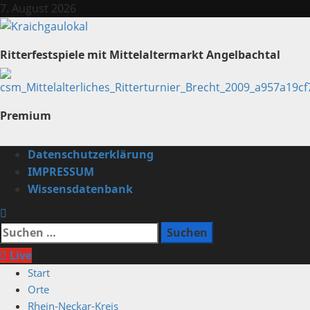
Zum
7. August 2026
Inhalt
springen
Ritterfestspiele mit Mittelaltermarkt Angelbachtal
Premium
Primäres
Datenschutzerklärung
Menü
IMPRESSUM
Wissensdatenbank
Suchen
nach:
Live
Start
Orte
Rhein-Neckar-Kreis