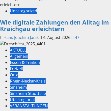
Uncategorized
Wie digitale Zahlungen den Alltag im
Kraichgau erleichtern
Hans Joachim Janik
4. August 2026
47
AKTUELL
Allgemein
Essen & Trinken
Freizeit
Orte
Rhein-Neckar-Kreis
Sinsheim
Sinsheim Stadtteile
Überregional
VERANSTALTUNGEN