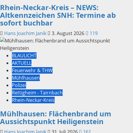
Rhein-Neckar-Kreis – NEWS:
Altkennzeichen SNH: Termine ab
sofort buchbar
Hans Joachim Janik
3. August 2026
119
BLAULICHT
AKTUELL
Feuerwehr & THW
Mühlhausen
Polizei
Rettigheim - Tairnbach
Rhein-Neckar-Kreis
Mühlhausen: Flächenbrand um
Aussichtspunkt Heiligenstein
Hans Joachim Janik
31. Juli 2026
161