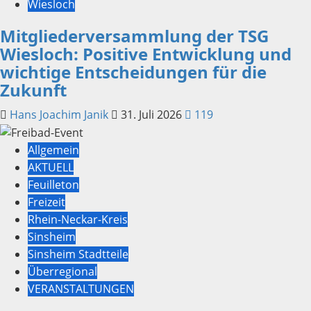
Wiesloch
Mitgliederversammlung der TSG
Wiesloch: Positive Entwicklung und
wichtige Entscheidungen für die
Zukunft
Hans Joachim Janik
31. Juli 2026
119
Allgemein
AKTUELL
Feuilleton
Freizeit
Rhein-Neckar-Kreis
Sinsheim
Sinsheim Stadtteile
Überregional
VERANSTALTUNGEN