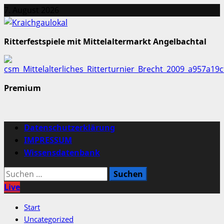
Zum
7. August 2026
Inhalt
springen
Ritterfestspiele mit Mittelaltermarkt Angelbachtal
Premium
Primäres
Datenschutzerklärung
Menü
IMPRESSUM
Wissensdatenbank
Suchen
nach:
Live
Start
Uncategorized