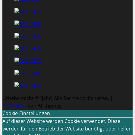
Urheberrecht © {Jahr} Alle Rechte vorbehalten.
|
MoreNews
von AF themes.
Cookie-Einstellungen
Auf dieser Website werden Cookie verwendet. Diese
werden für den Betrieb der Website benötigt oder helfen