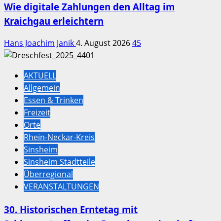
Wie digitale Zahlungen den Alltag im
Kraichgau erleichtern
Hans Joachim Janik
4. August 2026
45
AKTUELL
Allgemein
Essen & Trinken
Freizeit
Orte
Rhein-Neckar-Kreis
Sinsheim
Sinsheim Stadtteile
Überregional
VERANSTALTUNGEN
30. Historischen Erntetag mit