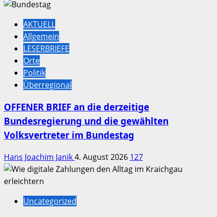
AKTUELL
Allgemein
LESERBRIEFE
Orte
Politik
Überregional
OFFENER BRIEF an die derzeitige
Bundesregierung und die gewählten
Volksvertreter im Bundestag
Hans Joachim Janik
4. August 2026
127
Uncategorized