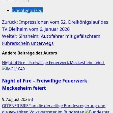
Uncategorized
Beitragsnavigation
Zurück:
Impressionen vom 52. Dreikönigslauf des
TV Dielheim vom 6. Januar 2026
Weiter:
Sinsheim: Autofahrer mit gefälschtem
Führerschein unterwegs
Andere Beiträge des Autors
Night of Fire – Freiwillige Feuerwerk Meckesheim feiert
Night of Fire – Freiwillige Feuerwerk
Meckesheim feiert
9. August 2026
3
OFFENER BRIEF an die derzeitige Bundesregierung und
die gewählten Volksvertreter im Bundestag