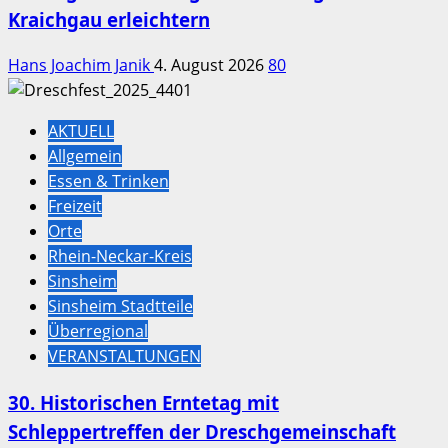
Kraichgau erleichtern
Hans Joachim Janik
4. August 2026
80
AKTUELL
Allgemein
Essen & Trinken
Freizeit
Orte
Rhein-Neckar-Kreis
Sinsheim
Sinsheim Stadtteile
Überregional
VERANSTALTUNGEN
30. Historischen Erntetag mit
Schleppertreffen der Dreschgemeinschaft