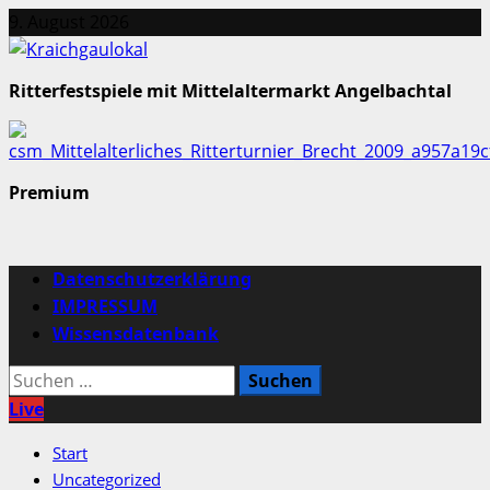
Zum
9. August 2026
Inhalt
springen
Ritterfestspiele mit Mittelaltermarkt Angelbachtal
Premium
Primäres
Datenschutzerklärung
Menü
IMPRESSUM
Wissensdatenbank
Suchen
nach:
Live
Start
Uncategorized