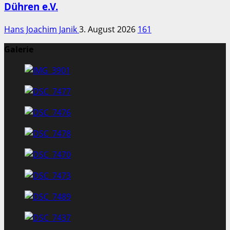
Dühren e.V.
Hans Joachim Janik
3. August 2026
161
Galerie