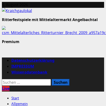
Zum
6. August 2026
Inhalt
springen
Ritterfestspiele mit Mittelaltermarkt Angelbachtal
Premium
Primäres
Datenschutzerklärung
Menü
IMPRESSUM
Wissensdatenbank
Suchen
nach:
Live
Start
Allgemein