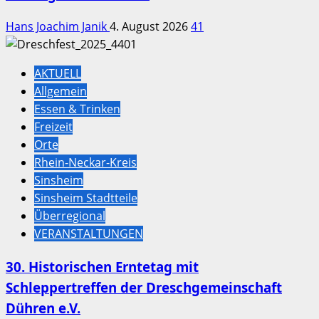
Hans Joachim Janik
4. August 2026
41
AKTUELL
Allgemein
Essen & Trinken
Freizeit
Orte
Rhein-Neckar-Kreis
Sinsheim
Sinsheim Stadtteile
Überregional
VERANSTALTUNGEN
30. Historischen Erntetag mit
Schleppertreffen der Dreschgemeinschaft
Dühren e.V.