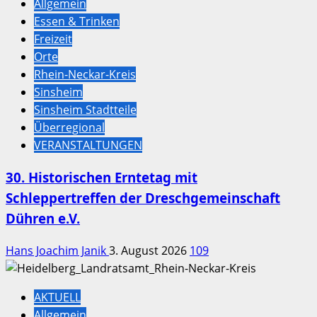
Allgemein
Essen & Trinken
Freizeit
Orte
Rhein-Neckar-Kreis
Sinsheim
Sinsheim Stadtteile
Überregional
VERANSTALTUNGEN
30. Historischen Erntetag mit
Schleppertreffen der Dreschgemeinschaft
Dühren e.V.
Hans Joachim Janik
3. August 2026
109
AKTUELL
Allgemein