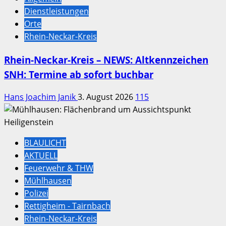
Dienstleistungen
Orte
Rhein-Neckar-Kreis
Rhein-Neckar-Kreis – NEWS: Altkennzeichen
SNH: Termine ab sofort buchbar
Hans Joachim Janik
3. August 2026
115
BLAULICHT
AKTUELL
Feuerwehr & THW
Mühlhausen
Polizei
Rettigheim - Tairnbach
Rhein-Neckar-Kreis