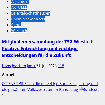
Allgemein
AKTUELL
Baiertal-Schatthausen
Rhein-Neckar-Kreis
Sport
Wiesloch
Mitgliederversammlung der TSG Wiesloch:
Positive Entwicklung und wichtige
Entscheidungen für die Zukunft
Hans Joachim Janik
31. Juli 2026
118
Aktuell
OFFENER BRIEF an die derzeitige Bundesregierung und
die gewählten Volksvertreter im Bundestag
1