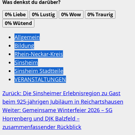
Was denkst du darüber?
0%
Liebe
0%
Lustig
0%
Wow
0%
Traurig
0%
Wütend
Allgemein
Bildung
Rhein-Neckar-Kreis
Sinsheim
Sinsheim Stadtteile
VERANSTALTUNGEN
Beitragsnavigation
Zurück:
Die Sinsheimer Erlebnisregion zu Gast
beim 925-jährigen Jubiläum in Reichartshausen
Weiter:
Gemeinsame Winterfeier 2026 – SG
Horrenberg und DJK Balzfeld –
zusammenfassender Rückblick