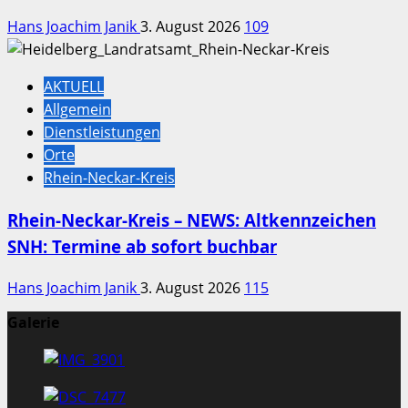
Hans Joachim Janik
3. August 2026
109
AKTUELL
Allgemein
Dienstleistungen
Orte
Rhein-Neckar-Kreis
Rhein-Neckar-Kreis – NEWS: Altkennzeichen
SNH: Termine ab sofort buchbar
Hans Joachim Janik
3. August 2026
115
Galerie