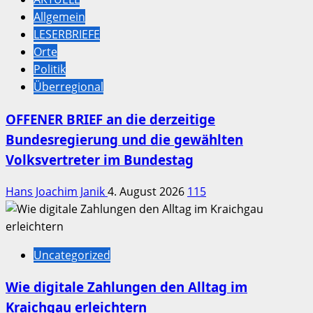
Allgemein
LESERBRIEFE
Orte
Politik
Überregional
OFFENER BRIEF an die derzeitige
Bundesregierung und die gewählten
Volksvertreter im Bundestag
Hans Joachim Janik
4. August 2026
115
Uncategorized
Wie digitale Zahlungen den Alltag im
Kraichgau erleichtern