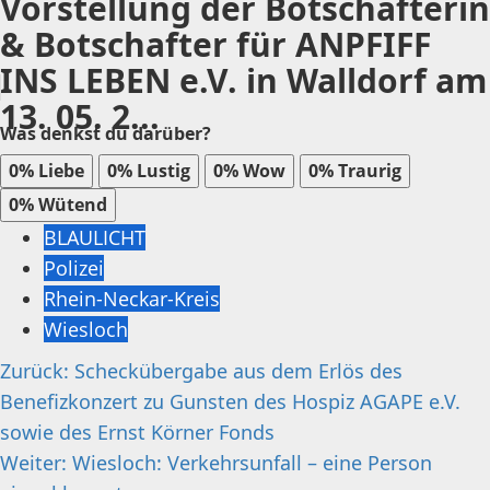
Vorstellung der Botschafterin
& Botschafter für ANPFIFF
INS LEBEN e.V. in Walldorf am
13. 05. 2...
Was denkst du darüber?
0%
Liebe
0%
Lustig
0%
Wow
0%
Traurig
0%
Wütend
BLAULICHT
Polizei
Rhein-Neckar-Kreis
Wiesloch
Beitragsnavigation
Zurück:
Scheckübergabe aus dem Erlös des
Benefizkonzert zu Gunsten des Hospiz AGAPE e.V.
sowie des Ernst Körner Fonds
Weiter:
Wiesloch: Verkehrsunfall – eine Person