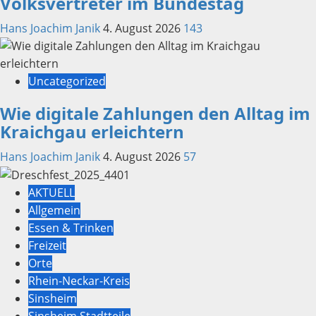
Volksvertreter im Bundestag
Hans Joachim Janik
4. August 2026
143
Uncategorized
Wie digitale Zahlungen den Alltag im
Kraichgau erleichtern
Hans Joachim Janik
4. August 2026
57
AKTUELL
Allgemein
Essen & Trinken
Freizeit
Orte
Rhein-Neckar-Kreis
Sinsheim
Sinsheim Stadtteile