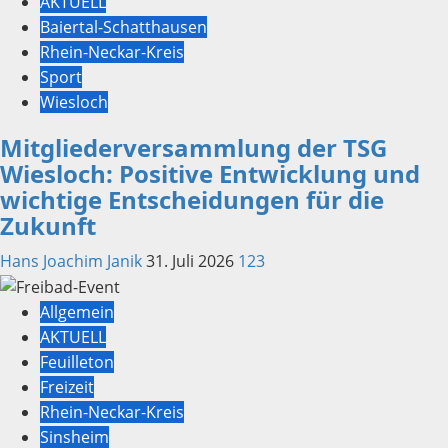
AKTUELL
Baiertal-Schatthausen
Rhein-Neckar-Kreis
Sport
Wiesloch
Mitgliederversammlung der TSG
Wiesloch: Positive Entwicklung und
wichtige Entscheidungen für die
Zukunft
Hans Joachim Janik
31. Juli 2026
123
Allgemein
AKTUELL
Feuilleton
Freizeit
Rhein-Neckar-Kreis
Sinsheim