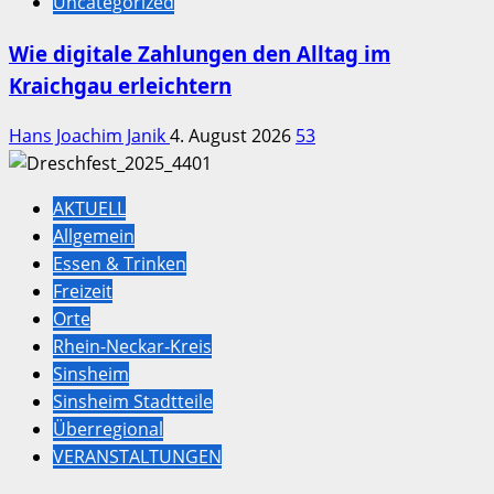
Uncategorized
Wie digitale Zahlungen den Alltag im
Kraichgau erleichtern
Hans Joachim Janik
4. August 2026
53
AKTUELL
Allgemein
Essen & Trinken
Freizeit
Orte
Rhein-Neckar-Kreis
Sinsheim
Sinsheim Stadtteile
Überregional
VERANSTALTUNGEN