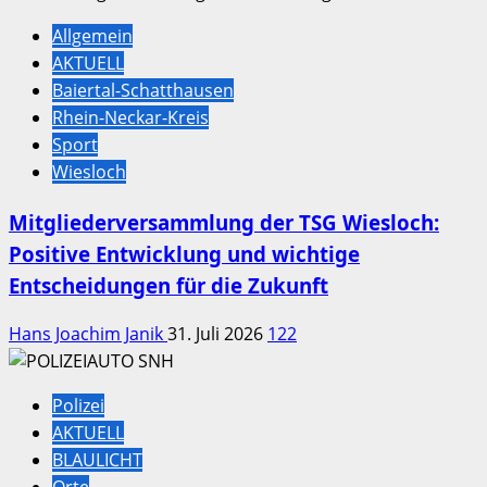
Allgemein
AKTUELL
Baiertal-Schatthausen
Rhein-Neckar-Kreis
Sport
Wiesloch
Mitgliederversammlung der TSG Wiesloch:
Positive Entwicklung und wichtige
Entscheidungen für die Zukunft
Hans Joachim Janik
31. Juli 2026
122
Polizei
AKTUELL
BLAULICHT