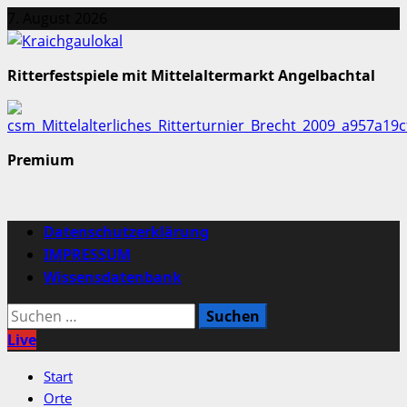
Zum
7. August 2026
Inhalt
springen
Ritterfestspiele mit Mittelaltermarkt Angelbachtal
Premium
Primäres
Datenschutzerklärung
Menü
IMPRESSUM
Wissensdatenbank
Suchen
nach:
Live
Start
Orte