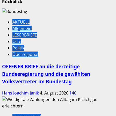
Rückblick
AKTUELL
Allgemein
LESERBRIEFE
Orte
Politik
Überregional
OFFENER BRIEF an die derzeitige
Bundesregierung und die gewählten
Volksvertreter im Bundestag
Hans Joachim Janik
4. August 2026
140