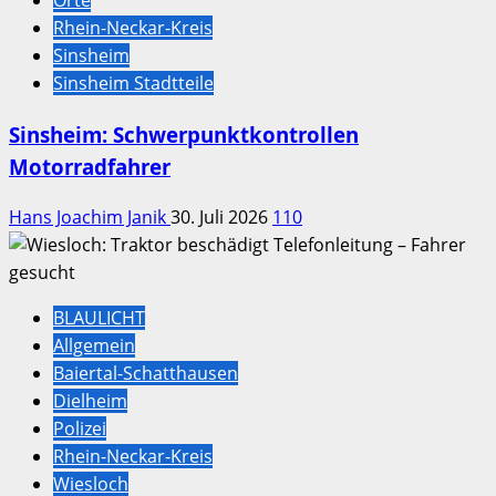
Orte
Rhein-Neckar-Kreis
Sinsheim
Sinsheim Stadtteile
Sinsheim: Schwerpunktkontrollen
Motorradfahrer
Hans Joachim Janik
30. Juli 2026
110
BLAULICHT
Allgemein
Baiertal-Schatthausen
Dielheim
Polizei
Rhein-Neckar-Kreis
Wiesloch