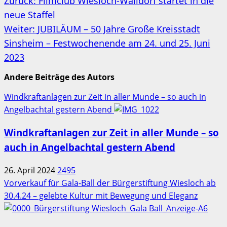
Beitragsnavigation
Zurück:
Filmclub Wiesloch-Walldorf startet in die
neue Staffel
Weiter:
JUBILÄUM – 50 Jahre Große Kreisstadt
Sinsheim – Festwochenende am 24. und 25. Juni
2023
Andere Beiträge des Autors
Windkraftanlagen zur Zeit in aller Munde – so auch in
Angelbachtal gestern Abend
Windkraftanlagen zur Zeit in aller Munde – so
auch in Angelbachtal gestern Abend
26. April 2024
2495
Vorverkauf für Gala-Ball der Bürgerstiftung Wiesloch ab
30.4.24 – gelebte Kultur mit Bewegung und Eleganz