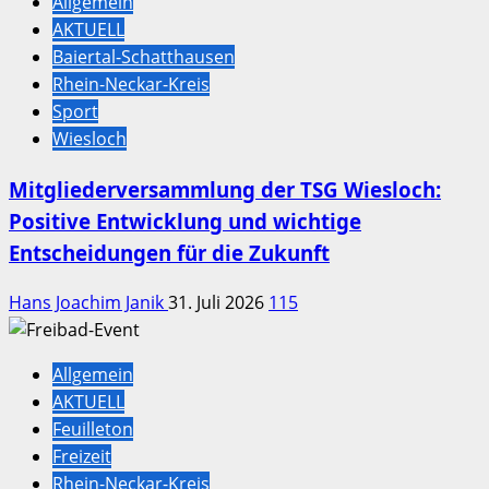
Allgemein
AKTUELL
Baiertal-Schatthausen
Rhein-Neckar-Kreis
Sport
Wiesloch
Mitgliederversammlung der TSG Wiesloch:
Positive Entwicklung und wichtige
Entscheidungen für die Zukunft
Hans Joachim Janik
31. Juli 2026
115
Allgemein
AKTUELL
Feuilleton
Freizeit
Rhein-Neckar-Kreis