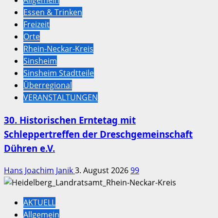
Allgemein
Essen & Trinken
Freizeit
Orte
Rhein-Neckar-Kreis
Sinsheim
Sinsheim Stadtteile
Überregional
VERANSTALTUNGEN
30. Historischen Erntetag mit
Schleppertreffen der Dreschgemeinschaft
Dühren e.V.
Hans Joachim Janik
3. August 2026
99
AKTUELL
Allgemein