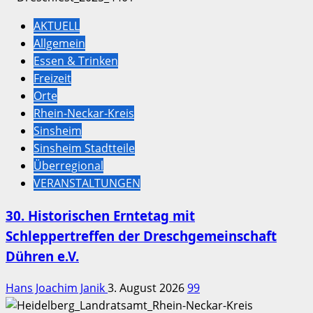
AKTUELL
Allgemein
Essen & Trinken
Freizeit
Orte
Rhein-Neckar-Kreis
Sinsheim
Sinsheim Stadtteile
Überregional
VERANSTALTUNGEN
30. Historischen Erntetag mit
Schleppertreffen der Dreschgemeinschaft
Dühren e.V.
Hans Joachim Janik
3. August 2026
99