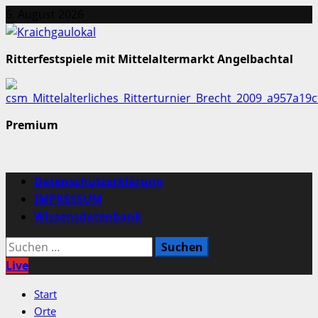
Zum
6. August 2026
Inhalt
springen
Ritterfestspiele mit Mittelaltermarkt Angelbachtal
Premium
Primäres
Datenschutzerklärung
Menü
IMPRESSUM
Wissensdatenbank
Suchen
nach:
Live
Start
Orte