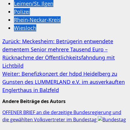
Leimen/St. Ilgen
Polizei
Rhein-Neckar-Kreis
Wiesloch
Beitragsnavigation
Zurück:
Meckesheim: Betrügerin entwendete
dementem Senior mehrere Tausend Euro –
Rücknachme der Öffentlichkeitsfahndung mit
Lichtbild
Weiter:
Benefizkonzert der hdpd Heidelberg zu
Gunsten des LUMMERLAND e.V. im ausverkauften
Englerthaus in Balzfeld
Andere Beiträge des Autors
OFFENER BRIEF an die derzeitige Bundesregierung und
die gewählten Volksvertreter im Bundestag