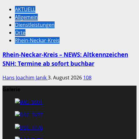
AKTUELL
Allgemein
Dienstleistungen
Orte
Rhein-Neckar-Kreis
Rhein-Neckar-Kreis – NEWS: Altkennzeichen
SNH: Termine ab sofort buchbar
Hans Joachim Janik
3. August 2026
108
Galerie