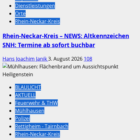
Dienstleistungen
Orte
Rhein-Neckar-Kreis
Rhein-Neckar-Kreis – NEWS: Altkennzeichen
SNH: Termine ab sofort buchbar
Hans Joachim Janik
3. August 2026
108
BLAULICHT
AKTUELL
Feuerwehr & THW
Mühlhausen
Polizei
Rettigheim - Tairnbach
Rhein-Neckar-Kreis