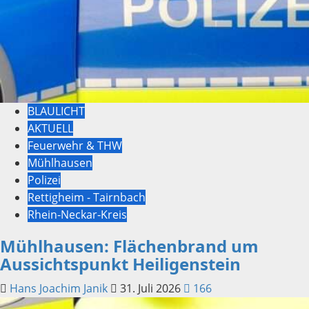
BLAULICHT
AKTUELL
Feuerwehr & THW
Mühlhausen
Polizei
Rettigheim - Tairnbach
Rhein-Neckar-Kreis
Mühlhausen: Flächenbrand um
Aussichtspunkt Heiligenstein
Hans Joachim Janik
31. Juli 2026
166