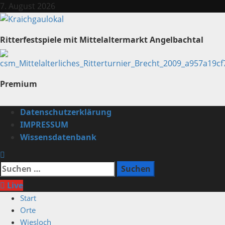
Zum
7. August 2026
Inhalt
springen
Ritterfestspiele mit Mittelaltermarkt Angelbachtal
Premium
Primäres
Datenschutzerklärung
Menü
IMPRESSUM
Wissensdatenbank
Suchen
nach:
Live
Start
Orte
Wiesloch