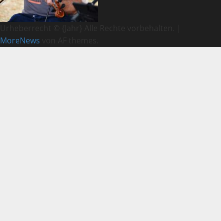
Urheberrecht © {Jahr} Alle Rechte vorbehalten.
|
MoreNews
von AF themes.