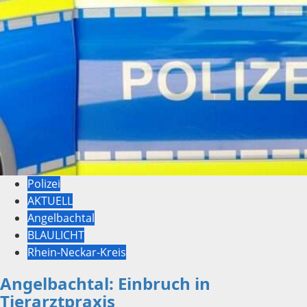
Polizei
AKTUELL
Angelbachtal
BLAULICHT
Rhein-Neckar-Kreis
Angelbachtal: Einbruch in
Tierarztpraxis