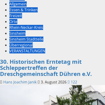
Allgemein
Essen & Trinken
Freizeit
Orte
Rhein-Neckar-Kreis
Sinsheim
Sinsheim Stadtteile
Überregional
VERANSTALTUNGEN
30. Historischen Erntetag mit
Schleppertreffen der
Dreschgemeinschaft Dühren e.V.
Hans Joachim Janik
3. August 2026
122