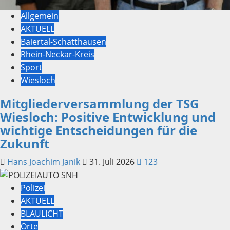
Allgemein
AKTUELL
Baiertal-Schatthausen
Rhein-Neckar-Kreis
Sport
Wiesloch
Mitgliederversammlung der TSG
Wiesloch: Positive Entwicklung und
wichtige Entscheidungen für die
Zukunft
Hans Joachim Janik
31. Juli 2026
123
Polizei
AKTUELL
BLAULICHT
Orte