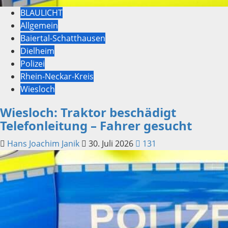
BLAULICHT
Allgemein
Baiertal-Schatthausen
Dielheim
Polizei
Rhein-Neckar-Kreis
Wiesloch
Wiesloch: Traktor beschädigt
Telefonleitung – Fahrer gesucht
Hans Joachim Janik
30. Juli 2026
131