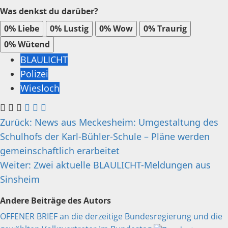
Was denkst du darüber?
0%
Liebe
0%
Lustig
0%
Wow
0%
Traurig
0%
Wütend
BLAULICHT
Polizei
Wiesloch
Beitragsnavigation
Zurück:
News aus Meckesheim: Umgestaltung des
Schulhofs der Karl-Bühler-Schule – Pläne werden
gemeinschaftlich erarbeitet
Weiter:
Zwei aktuelle BLAULICHT-Meldungen aus
Sinsheim
Andere Beiträge des Autors
OFFENER BRIEF an die derzeitige Bundesregierung und die