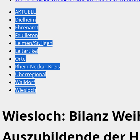
AKTUELL
Dielheim
Ehrenamt
Feuilleton
Leimen/St. Ilgen
Leitartikel
Orte
Rhein-Neckar-Kreis
Überregional
Walldorf
Wiesloch
Wiesloch: Bilanz We
Auszubildende der 