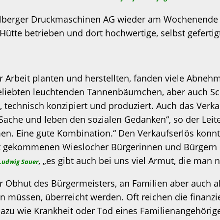
delberger Druckmaschinen AG wieder am Wochenende 
tte betrieben und dort hochwertige, selbst gefertig
r Arbeit planten und herstellten, fanden viele Abn
eliebten leuchtenden Tannenbäumchen, aber auch Sch
technisch konzipiert und produziert. Auch das Verka
 Sache und leben den sozialen Gedanken“, so der Leit
n. Eine gute Kombination.“ Den Verkaufserlös konnten
Not gekommenen Wieslocher Bürgerinnen und Bürgern h
, „es gibt auch bei uns viel Armut, die man ni
Ludwig Sauer
r Obhut des Bürgermeisters, an Familien aber auch a
 müssen, überreicht werden. Oft reichen die finanzi
zu wie Krankheit oder Tod eines Familienangehörigen