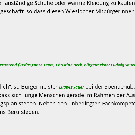
er anständige Schuhe oder warme Kleidung zu kaufen
ngeschafft, so dass diesen Wieslocher Mitbürgerinne
n der HDM … Noah Sauer
vertretend für das ganze Team, Christian Beck, Bürgermeister Ludwig Sau
dlich“, so Bürgermeister
bei der Spendenüber
Ludwig Sauer
ei, dass sich junge Menschen gerade im Rahmen der A
dungsplan stehen. Neben den unbedingten Fachkompet
ins Berufsleben.