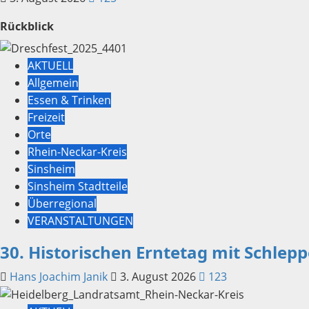
Rückblick
AKTUELL
Allgemein
Essen & Trinken
Freizeit
Orte
Rhein-Neckar-Kreis
Sinsheim
Sinsheim Stadtteile
Überregional
VERANSTALTUNGEN
30. Historischen Erntetag mit Schlep
Hans Joachim Janik
3. August 2026
123