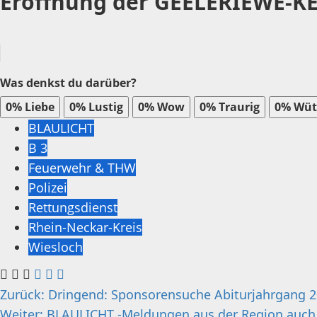
Eröffnung der GEELERIEWE-KER
Was denkst du darüber?
0%
Liebe
0%
Lustig
0%
Wow
0%
Traurig
0%
Wüt
BLAULICHT
B 3
Feuerwehr & THW
Polizei
Rettungsdienst
Rhein-Neckar-Kreis
Wiesloch
Beitragsnavigation
Zurück:
Dringend: Sponsorensuche Abiturjahrgang 
Weiter:
BLAULICHT -Meldungen aus der Region auch