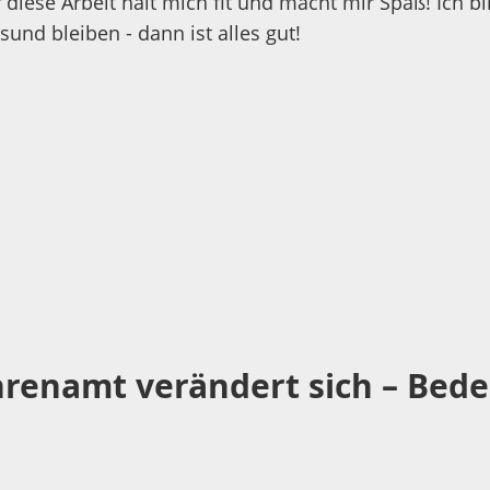
diese Arbeit hält mich fit und macht mir Spaß! Ich bi
nd bleiben - dann ist alles gut!
renamt verändert sich – Bede