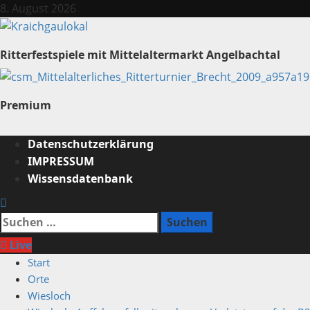
Zum
8. August 2026
Inhalt
springen
Ritterfestspiele mit Mittelaltermarkt Angelbachtal
Premium
Primäres
Datenschutzerklärung
Menü
IMPRESSUM
Wissensdatenbank
Suchen
nach:
Live
Start
Orte
Wiesloch