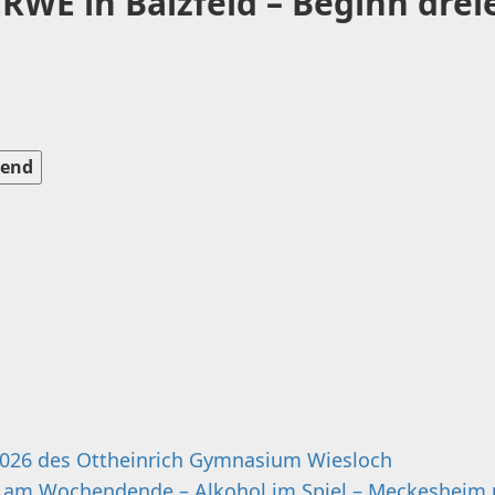
WE in Balzfeld – Beginn drei
end
2026 des Ottheinrich Gymnasium Wiesloch
 am Wochendende – Alkohol im Spiel – Meckesheim 