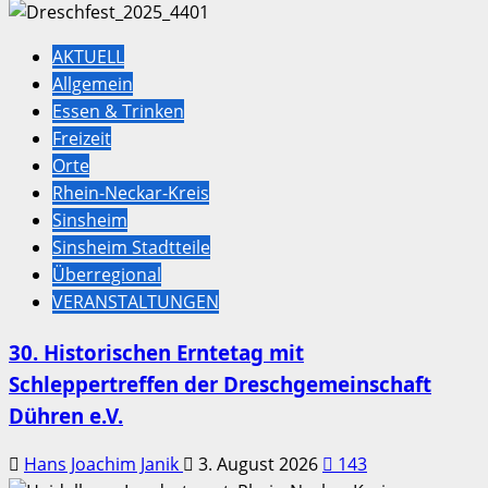
AKTUELL
Allgemein
Essen & Trinken
Freizeit
Orte
Rhein-Neckar-Kreis
Sinsheim
Sinsheim Stadtteile
Überregional
VERANSTALTUNGEN
30. Historischen Erntetag mit
Schleppertreffen der Dreschgemeinschaft
Dühren e.V.
Hans Joachim Janik
3. August 2026
143