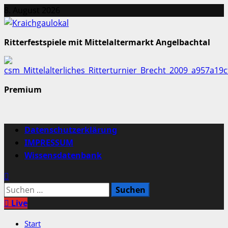
Zum
8. August 2026
Inhalt
springen
Ritterfestspiele mit Mittelaltermarkt Angelbachtal
Premium
Primäres
Datenschutzerklärung
Menü
IMPRESSUM
Wissensdatenbank
Suchen
nach:
Live
Start