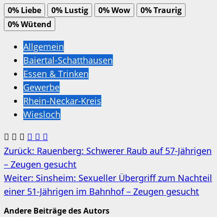
0%
Liebe
0%
Lustig
0%
Wow
0%
Traurig
0%
Wütend
Allgemein
Baiertal-Schatthausen
Essen & Trinken
Gewerbe
Rhein-Neckar-Kreis
Wiesloch
Beitragsnavigation
Zurück:
Rauenberg: Schwerer Raub auf 57-Jährigen
– Zeugen gesucht
Weiter:
Sinsheim: Sexueller Übergriff zum Nachteil
einer 51-Jährigen im Bahnhof – Zeugen gesucht
Andere Beiträge des Autors