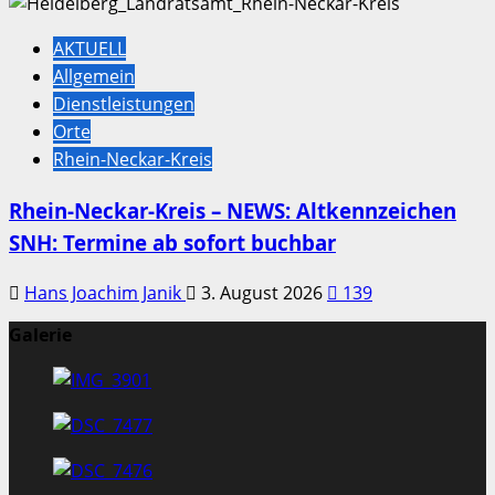
AKTUELL
Allgemein
Dienstleistungen
Orte
Rhein-Neckar-Kreis
Rhein-Neckar-Kreis – NEWS: Altkennzeichen
SNH: Termine ab sofort buchbar
Hans Joachim Janik
3. August 2026
139
Galerie