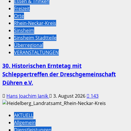
Essen & Trinken
Freizeit
Orte
Rhein-Neckar-Kreis
Sinsheim
Sinsheim Stadtteile
Überregional
VERANSTALTUNGEN
30. Historischen Erntetag mit
Schleppertreffen der Dreschgemeinschaft
Dühren e.V.
Hans Joachim Janik
3. August 2026
143
AKTUELL
Allgemein
Dienstleistungen