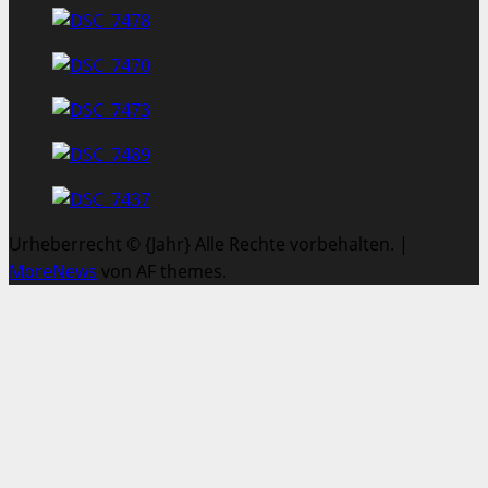
Urheberrecht © {Jahr} Alle Rechte vorbehalten.
|
MoreNews
von AF themes.