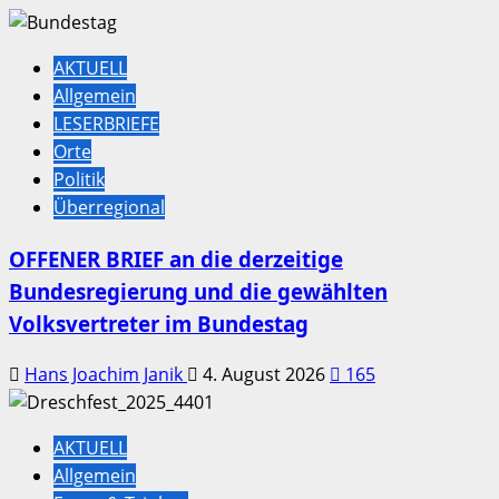
AKTUELL
Allgemein
LESERBRIEFE
Orte
Politik
Überregional
OFFENER BRIEF an die derzeitige
Bundesregierung und die gewählten
Volksvertreter im Bundestag
Hans Joachim Janik
4. August 2026
165
AKTUELL
Allgemein