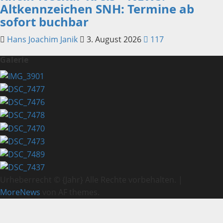
Altkennzeichen SNH: Termine ab
sofort buchbar
Hans Joachim Janik
3. August 2026
117
Galerie
Urheberrecht © {Jahr} Alle Rechte vorbehalten.
|
MoreNews
von AF themes.