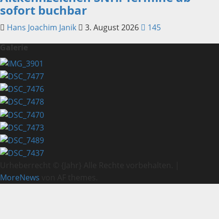
sofort buchbar
Hans Joachim Janik
3. August 2026
145
Galerie
Urheberrecht © {Jahr} Alle Rechte vorbehalten.
|
MoreNews
von AF themes.