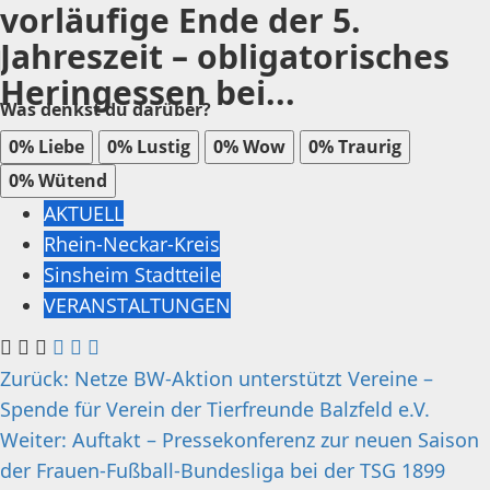
vorläufige Ende der 5.
Jahreszeit – obligatorisches
Heringessen bei...
Was denkst du darüber?
0%
Liebe
0%
Lustig
0%
Wow
0%
Traurig
0%
Wütend
AKTUELL
Rhein-Neckar-Kreis
Sinsheim Stadtteile
VERANSTALTUNGEN
Beitragsnavigation
Zurück:
Netze BW-Aktion unterstützt Vereine –
Spende für Verein der Tierfreunde Balzfeld e.V.
Weiter:
Auftakt – Pressekonferenz zur neuen Saison
der Frauen-Fußball-Bundesliga bei der TSG 1899