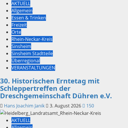
AKTUELL
Allgemein
Essen & Trinken
Freizeit
Orte
Rhein-Neckar-Kreis
Sinsheim
Sinsheim Stadtteile
Überregional
VERANSTALTUNGEN
30. Historischen Erntetag mit
Schleppertreffen der
Dreschgemeinschaft Dühren e.V.
Hans Joachim Janik
3. August 2026
150
AKTUELL
Allgemein