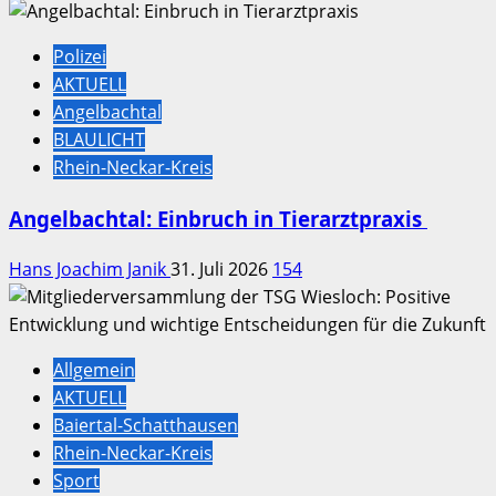
Polizei
AKTUELL
Angelbachtal
BLAULICHT
Rhein-Neckar-Kreis
Angelbachtal: Einbruch in Tierarztpraxis
Hans Joachim Janik
31. Juli 2026
154
Allgemein
AKTUELL
Baiertal-Schatthausen
Rhein-Neckar-Kreis
Sport