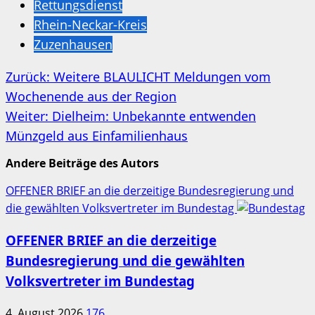
Rettungsdienst
Rhein-Neckar-Kreis
Zuzenhausen
Beitragsnavigation
Zurück:
Weitere BLAULICHT Meldungen vom
Wochenende aus der Region
Weiter:
Dielheim: Unbekannte entwenden
Münzgeld aus Einfamilienhaus
Andere Beiträge des Autors
OFFENER BRIEF an die derzeitige Bundesregierung und
die gewählten Volksvertreter im Bundestag
OFFENER BRIEF an die derzeitige
Bundesregierung und die gewählten
Volksvertreter im Bundestag
4. August 2026
176