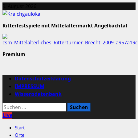
Zum
9. August 2026
Inhalt
springen
Ritterfestspiele mit Mittelaltermarkt Angelbachtal
Premium
Primäres
Datenschutzerklärung
Menü
IMPRESSUM
Wissensdatenbank
Suchen
nach:
Live
Start
Orte