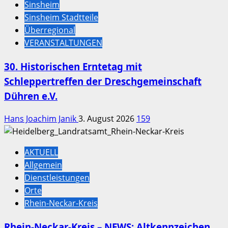
Sinsheim
Sinsheim Stadtteile
Überregional
VERANSTALTUNGEN
30. Historischen Erntetag mit
Schleppertreffen der Dreschgemeinschaft
Dühren e.V.
Hans Joachim Janik
3. August 2026
159
AKTUELL
Allgemein
Dienstleistungen
Orte
Rhein-Neckar-Kreis
Rhein-Neckar-Kreis – NEWS: Altkennzeichen