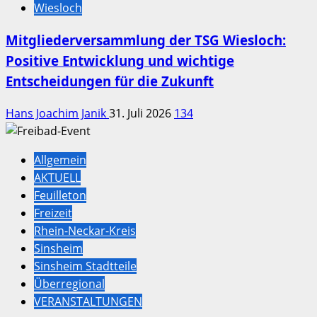
Wiesloch
Mitgliederversammlung der TSG Wiesloch:
Positive Entwicklung und wichtige
Entscheidungen für die Zukunft
Hans Joachim Janik
31. Juli 2026
134
Allgemein
AKTUELL
Feuilleton
Freizeit
Rhein-Neckar-Kreis
Sinsheim
Sinsheim Stadtteile
Überregional
VERANSTALTUNGEN