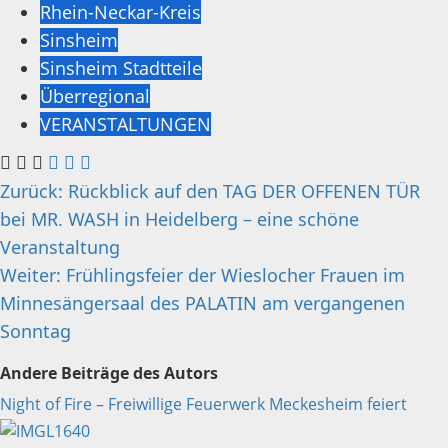
Rhein-Neckar-Kreis
Sinsheim
Sinsheim Stadtteile
Überregional
VERANSTALTUNGEN
Beitragsnavigation
Zurück:
Rückblick auf den TAG DER OFFENEN TÜR
bei MR. WASH in Heidelberg – eine schöne
Veranstaltung
Weiter:
Frühlingsfeier der Wieslocher Frauen im
Minnesängersaal des PALATIN am vergangenen
Sonntag
Andere Beiträge des Autors
Night of Fire – Freiwillige Feuerwerk Meckesheim feiert