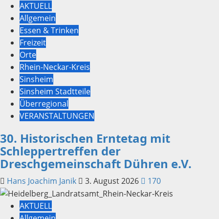
AKTUELL
Allgemein
Essen & Trinken
Freizeit
Orte
Rhein-Neckar-Kreis
Sinsheim
Sinsheim Stadtteile
Überregional
VERANSTALTUNGEN
30. Historischen Erntetag mit
Schleppertreffen der
Dreschgemeinschaft Dühren e.V.
Hans Joachim Janik
3. August 2026
170
AKTUELL
Allgemein