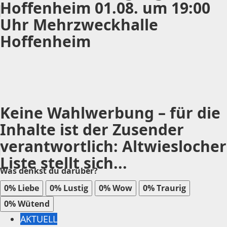
Hoffenheim 01.08. um 19:00
Uhr Mehrzweckhalle
Hoffenheim
Keine Wahlwerbung – für die
Inhalte ist der Zusender
verantwortlich: Altwieslocher
Liste stellt sich...
Was denkst du darüber?
0%
Liebe
0%
Lustig
0%
Wow
0%
Traurig
0%
Wütend
AKTUELL