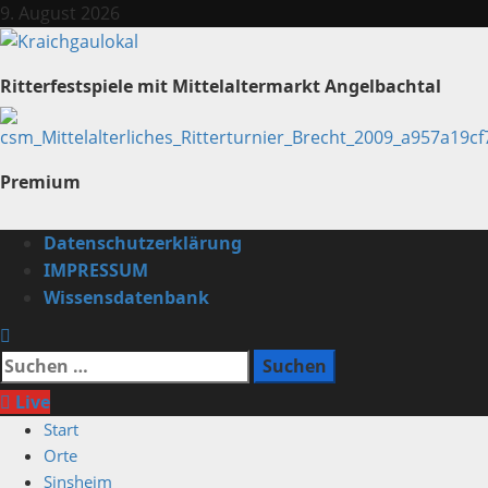
Zum
9. August 2026
Inhalt
springen
Ritterfestspiele mit Mittelaltermarkt Angelbachtal
Premium
Primäres
Datenschutzerklärung
Menü
IMPRESSUM
Wissensdatenbank
Suchen
nach:
Live
Start
Orte
Sinsheim