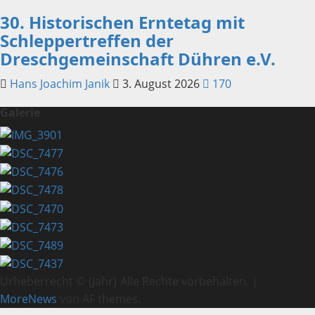
30. Historischen Erntetag mit
Schleppertreffen der
Dreschgemeinschaft Dühren e.V.
Hans Joachim Janik
3. August 2026
170
Galerie
Urheberrecht © {Jahr} Alle Rechte vorbehalten.
|
MoreNews
von AF themes.