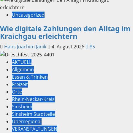
Uncategorized
Wie digitale Zahlungen den Alltag im
Kraichgau erleichtern
Hans Joachim Janik
4. August 2026
85
AKTUELL
Allgemein
Essen & Trinken
Freizeit
Orte
Rhein-Neckar-Kreis
Sinsheim
Sinsheim Stadtteile
Überregional
VERANSTALTUNGEN