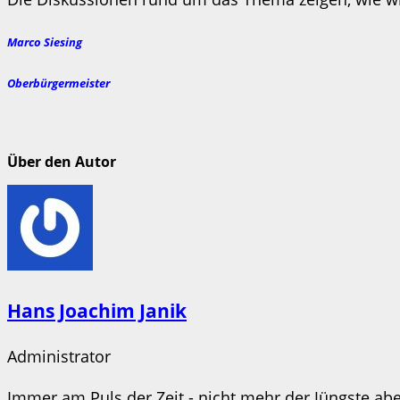
Marco Siesing
Oberbürgermeister
Über den Autor
Hans Joachim Janik
Administrator
Immer am Puls der Zeit - nicht mehr der Jüngste aber