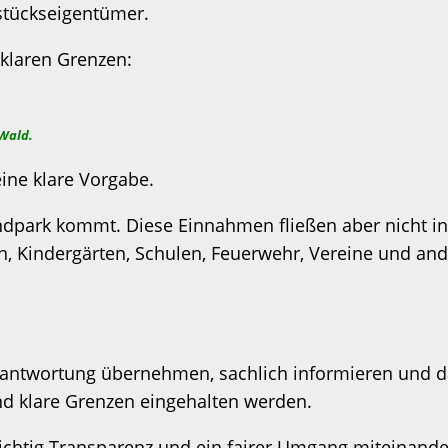
dstückseigentümer.
 klaren Grenzen:
 Wald.
eine klare Vorgabe.
 Windpark kommt. Diese Einnahmen fließen aber nicht 
n, Kindergärten, Schulen, Feuerwehr, Vereine und ande
Verantwortung übernehmen, sachlich informieren und d
nd klare Grenzen eingehalten werden.
chtig Transparenz und ein fairer Umgang miteinander