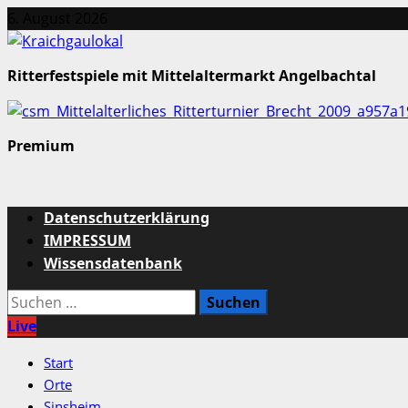
Zum
6. August 2026
Inhalt
springen
Ritterfestspiele mit Mittelaltermarkt Angelbachtal
Premium
Primäres
Datenschutzerklärung
Menü
IMPRESSUM
Wissensdatenbank
Suchen
nach:
Live
Start
Orte
Sinsheim