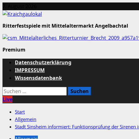
Zum
7. August 2026
Inhalt
springen
Ritterfestspiele mit Mittelaltermarkt Angelbachtal
Premium
Primäres
Datenschutzerklärung
Menü
IMPRESSUM
Wissensdatenbank
Suchen
nach:
Live
Start
Allgemein
Stadt Sinsheim informiert: Funktionsprüfung der Sirenen 
Allgemein