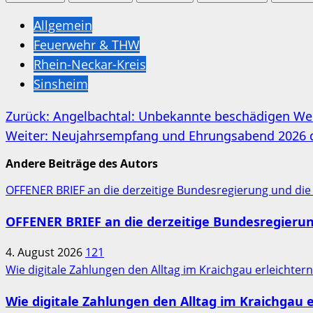
Allgemein
Feuerwehr & THW
Rhein-Neckar-Kreis
Sinsheim
Beitragsnavigation
Zurück:
Angelbachtal: Unbekannte beschädigen W
Weiter:
Neujahrsempfang und Ehrungsabend 2026 der
Andere Beiträge des Autors
OFFENER BRIEF an die derzeitige Bundesregierung und die
OFFENER BRIEF an die derzeitige Bundesregieru
4. August 2026
121
Wie digitale Zahlungen den Alltag im Kraichgau erleichter
Wie digitale Zahlungen den Alltag im Kraichgau e