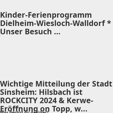
Kinder-Ferienprogramm
Dielheim-Wiesloch-Walldorf *
Unser Besuch …
Wichtige Mitteilung der Stadt
Sinsheim: Hilsbach ist
ROCKCITY 2024 & Kerwe-
Eröffnung on Topp, w...
Was denkst du darüber?