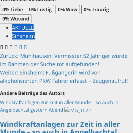
0%
Liebe
0%
Lustig
0%
Wow
0%
Traurig
0%
Wütend
AKTUELL
Sinsheim
Beitragsnavigation
Zurück:
Mühlhausen: Vermisster 52 Jähriger wurde
im Rahmen der Suche tot aufgefunden!
Weiter:
Sinsheim: Fußgängerin wird von
alkoholisierten PKW Fahrer erfasst – Zeugenaufruf!
Andere Beiträge des Autors
Windkraftanlagen zur Zeit in aller Munde – so auch in
Angelbachtal gestern Abend
Windkraftanlagen zur Zeit in aller
Munde – so auch in Angelbachtal