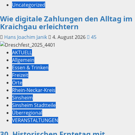
Uncategorized
Wie digitale Zahlungen den Alltag im
Kraichgau erleichtern
Hans Joachim Janik
4. August 2026
45
AKTUELL
Allgemein
Essen & Trinken
Freizeit
Orte
Rhein-Neckar-Kreis
Sinsheim
Sinsheim Stadtteile
Überregional
VERANSTALTUNGEN
30. Historischen Erntetag mit