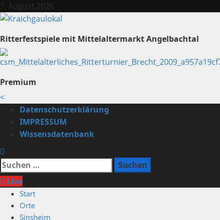
Zum
7. August 2026
Inhalt
springen
Ritterfestspiele mit Mittelaltermarkt Angelbachtal
Premium
<
Primäres
Datenschutzerklärung
Menü
IMPRESSUM
Wissensdatenbank
Suchen
nach:
Live
Start
Orte
Sinsheim