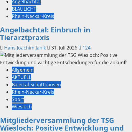
Angelbachtal
BLAULICHT
Rhein-Neckar-Kreis
Angelbachtal: Einbruch in
Tierarztpraxis
Hans Joachim Janik
31. Juli 2026
124
Allgemein
AKTUELL
Baiertal-Schatthausen
Rhein-Neckar-Kreis
Sport
Wiesloch
Mitgliederversammlung der TSG
Wiesloch: Positive Entwicklung und