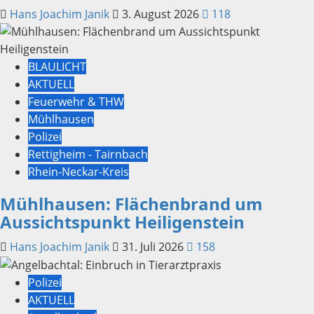
Hans Joachim Janik
3. August 2026
118
BLAULICHT
AKTUELL
Feuerwehr & THW
Mühlhausen
Polizei
Rettigheim - Tairnbach
Rhein-Neckar-Kreis
Mühlhausen: Flächenbrand um
Aussichtspunkt Heiligenstein
Hans Joachim Janik
31. Juli 2026
158
Polizei
AKTUELL