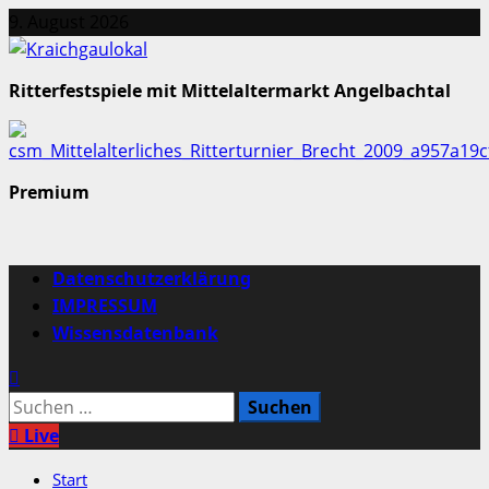
Zum
9. August 2026
Inhalt
springen
Ritterfestspiele mit Mittelaltermarkt Angelbachtal
Premium
Primäres
Datenschutzerklärung
Menü
IMPRESSUM
Wissensdatenbank
Suchen
nach:
Live
Start