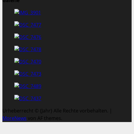
Galerie
Urheberrecht © {Jahr} Alle Rechte vorbehalten.
|
MoreNews
von AF themes.