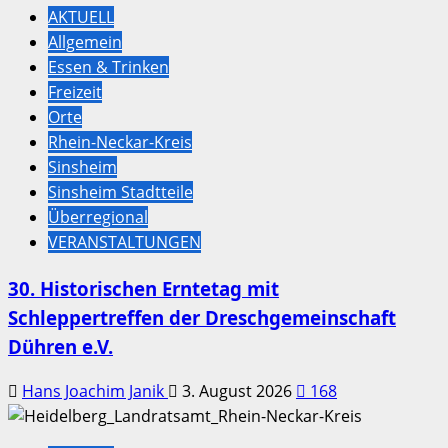
AKTUELL
Allgemein
Essen & Trinken
Freizeit
Orte
Rhein-Neckar-Kreis
Sinsheim
Sinsheim Stadtteile
Überregional
VERANSTALTUNGEN
30. Historischen Erntetag mit
Schleppertreffen der Dreschgemeinschaft
Dühren e.V.
Hans Joachim Janik
3. August 2026
168