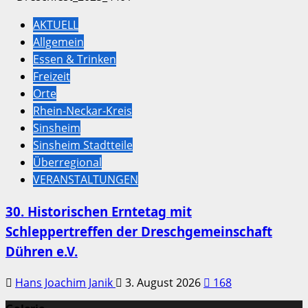
AKTUELL
Allgemein
Essen & Trinken
Freizeit
Orte
Rhein-Neckar-Kreis
Sinsheim
Sinsheim Stadtteile
Überregional
VERANSTALTUNGEN
30. Historischen Erntetag mit
Schleppertreffen der Dreschgemeinschaft
Dühren e.V.
Hans Joachim Janik
3. August 2026
168