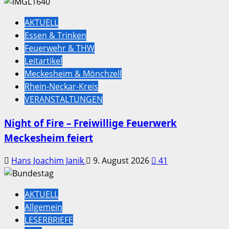
AKTUELL
Essen & Trinken
Feuerwehr & THW
Leitartikel
Meckesheim & Mönchzell
Rhein-Neckar-Kreis
VERANSTALTUNGEN
Night of Fire – Freiwillige Feuerwerk
Meckesheim feiert
Hans Joachim Janik
9. August 2026
41
AKTUELL
Allgemein
LESERBRIEFE