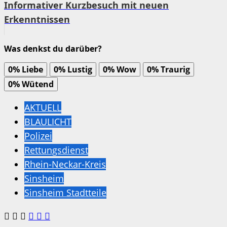
Informativer Kurzbesuch mit neuen
Erkenntnissen
Was denkst du darüber?
0%
Liebe
0%
Lustig
0%
Wow
0%
Traurig
0%
Wütend
AKTUELL
BLAULICHT
Polizei
Rettungsdienst
Rhein-Neckar-Kreis
Sinsheim
Sinsheim Stadtteile