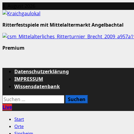
Zum
8. August 2026
Inhalt
springen
Ritterfestspiele mit Mittelaltermarkt Angelbachtal
Premium
Primäres
Datenschutzerklärung
Menü
IMPRESSUM
Wissensdatenbank
Suchen
nach:
Live
Start
Orte
Sinsheim