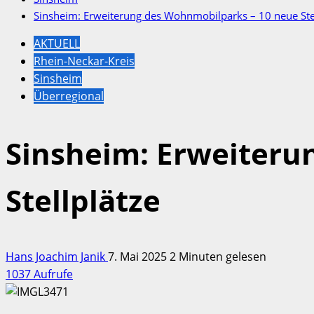
Sinsheim: Erweiterung des Wohnmobilparks – 10 neue Ste
AKTUELL
Rhein-Neckar-Kreis
Sinsheim
Überregional
Sinsheim: Erweiteru
Stellplätze
Hans Joachim Janik
7. Mai 2025
2 Minuten gelesen
1037 Aufrufe