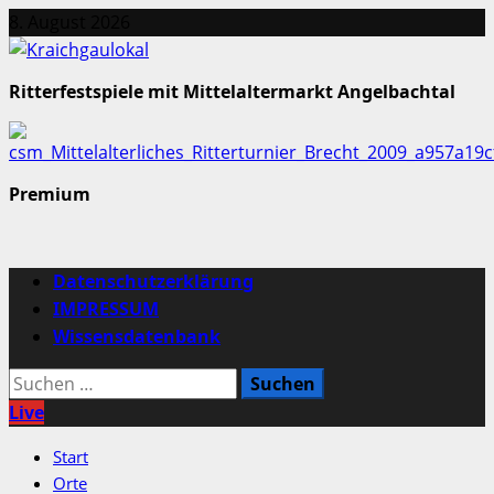
Zum
8. August 2026
Inhalt
springen
Ritterfestspiele mit Mittelaltermarkt Angelbachtal
Premium
Primäres
Datenschutzerklärung
Menü
IMPRESSUM
Wissensdatenbank
Suchen
nach:
Live
Start
Orte