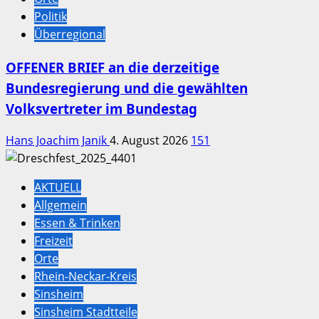
Politik
Überregional
OFFENER BRIEF an die derzeitige
Bundesregierung und die gewählten
Volksvertreter im Bundestag
Hans Joachim Janik
4. August 2026
151
AKTUELL
Allgemein
Essen & Trinken
Freizeit
Orte
Rhein-Neckar-Kreis
Sinsheim
Sinsheim Stadtteile