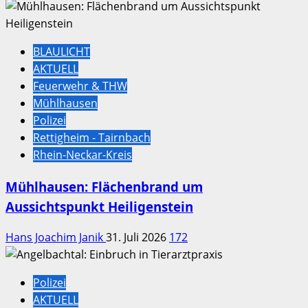
BLAULICHT
AKTUELL
Feuerwehr & THW
Mühlhausen
Polizei
Rettigheim - Tairnbach
Rhein-Neckar-Kreis
Mühlhausen: Flächenbrand um
Aussichtspunkt Heiligenstein
Hans Joachim Janik
31. Juli 2026
172
Polizei
AKTUELL