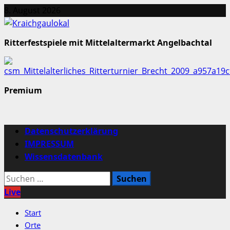
Zum
8. August 2026
Inhalt
springen
Ritterfestspiele mit Mittelaltermarkt Angelbachtal
Premium
Primäres
Datenschutzerklärung
Menü
IMPRESSUM
Wissensdatenbank
Suchen
nach:
Live
Start
Orte