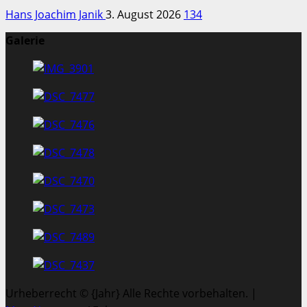
Hans Joachim Janik
3. August 2026
134
Galerie
Urheberrecht © {Jahr} Alle Rechte vorbehalten.
|