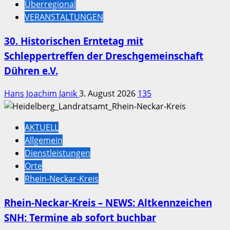
Überregional
VERANSTALTUNGEN
30. Historischen Erntetag mit
Schleppertreffen der Dreschgemeinschaft
Dühren e.V.
Hans Joachim Janik
3. August 2026
135
AKTUELL
Allgemein
Dienstleistungen
Orte
Rhein-Neckar-Kreis
Rhein-Neckar-Kreis – NEWS: Altkennzeichen
SNH: Termine ab sofort buchbar