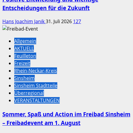
Entscheidungen für die Zukunft
Hans Joachim Janik
31. Juli 2026
127
Allgemein
AKTUELL
Feuilleton
Freizeit
Rhein-Neckar-Kreis
Sinsheim
Sinsheim Stadtteile
Überregional
VERANSTALTUNGEN
Sommer, Spaß und Action im Freibad Sinsheim
– Freibadevent am 1. August