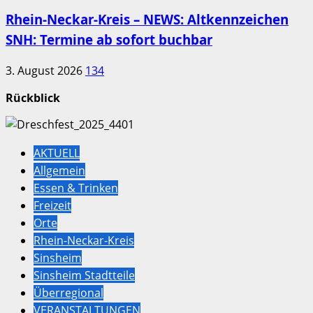
Rhein-Neckar-Kreis – NEWS: Altkennzeichen
SNH: Termine ab sofort buchbar
3. August 2026
134
Rückblick
AKTUELL
Allgemein
Essen & Trinken
Freizeit
Orte
Rhein-Neckar-Kreis
Sinsheim
Sinsheim Stadtteile
Überregional
VERANSTALTUNGEN