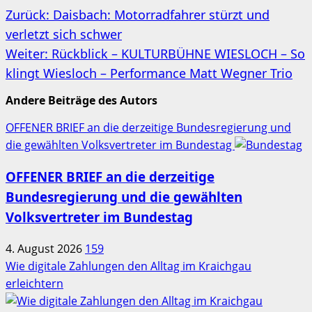
Beitragsnavigation
Zurück:
Daisbach: Motorradfahrer stürzt und
verletzt sich schwer
Weiter:
Rückblick – KULTURBÜHNE WIESLOCH – So
klingt Wiesloch – Performance Matt Wegner Trio
Andere Beiträge des Autors
OFFENER BRIEF an die derzeitige Bundesregierung und
die gewählten Volksvertreter im Bundestag
OFFENER BRIEF an die derzeitige
Bundesregierung und die gewählten
Volksvertreter im Bundestag
4. August 2026
159
Wie digitale Zahlungen den Alltag im Kraichgau
erleichtern