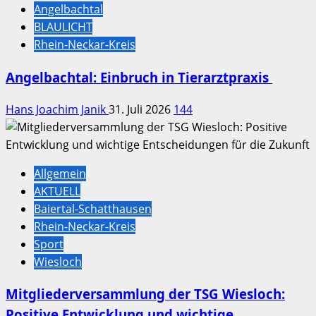
Angelbachtal
BLAULICHT
Rhein-Neckar-Kreis
Angelbachtal: Einbruch in Tierarztpraxis
Hans Joachim Janik
31. Juli 2026
144
Allgemein
AKTUELL
Baiertal-Schatthausen
Rhein-Neckar-Kreis
Sport
Wiesloch
Mitgliederversammlung der TSG Wiesloch:
Positive Entwicklung und wichtige