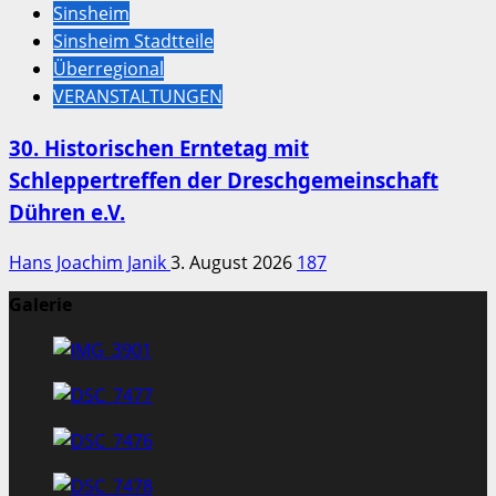
Sinsheim
Sinsheim Stadtteile
Überregional
VERANSTALTUNGEN
30. Historischen Erntetag mit
Schleppertreffen der Dreschgemeinschaft
Dühren e.V.
Hans Joachim Janik
3. August 2026
187
Galerie