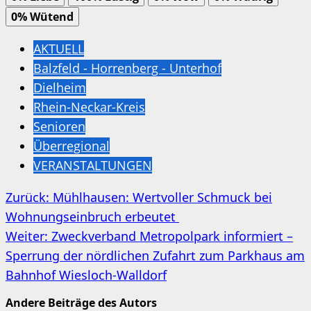
0%
Wütend
AKTUELL
Balzfeld - Horrenberg - Unterhof
Dielheim
Rhein-Neckar-Kreis
Senioren
Überregional
VERANSTALTUNGEN
Beitragsnavigation
Zurück:
Mühlhausen: Wertvoller Schmuck bei
Wohnungseinbruch erbeutet
Weiter:
Zweckverband Metropolpark informiert –
Sperrung der nördlichen Zufahrt zum Parkhaus am
Bahnhof Wiesloch-Walldorf
Andere Beiträge des Autors