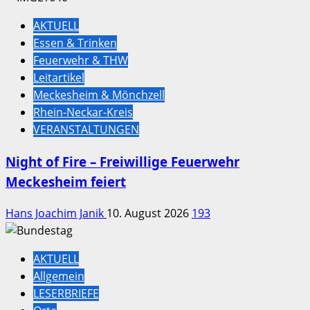
AKTUELL
Essen & Trinken
Feuerwehr & THW
Leitartikel
Meckesheim & Mönchzell
Rhein-Neckar-Kreis
VERANSTALTUNGEN
Night of Fire – Freiwillige Feuerwehr
Meckesheim feiert
Hans Joachim Janik
10. August 2026
193
AKTUELL
Allgemein
LESERBRIEFE