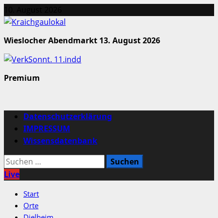
Zum
10. August 2026
Inhalt
springen
Wieslocher Abendmarkt 13. August 2026
Premium
Primäres
Datenschutzerklärung
Menü
IMPRESSUM
Wissensdatenbank
Suchen
nach:
Live
Start
Orte
Dielheim