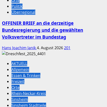
Orte
Politik
Überregional
OFFENER BRIEF an die derzeitige
Bundesregierung und die gewählten
Volksvertreter im Bundestag
Hans Joachim Janik
4. August 2026
201
AKTUELL
Allgemein
Essen & Trinken
Freizeit
Orte
Rhein-Neckar-Kreis
Sinsheim
Sinsheim Stadtteile