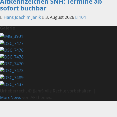
Altkennzeichen SNH: Termine ab
sofort buchbar
Hans Joachim Janik
3. August 2026
104
Galerie
Urheberrecht © {Jahr} Alle Rechte vorbehalten.
|
MoreNews
von AF themes.