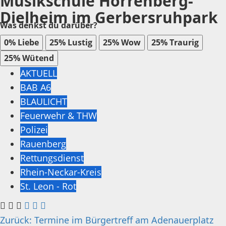
Musikschule Horrenberg-
Dielheim im Gerbersruhpark
Was denkst du darüber?
…
0%
Liebe
25%
Lustig
25%
Wow
25%
Traurig
25%
Wütend
AKTUELL
BAB A6
BLAULICHT
Feuerwehr & THW
Polizei
Rauenberg
Rettungsdienst
Rhein-Neckar-Kreis
St. Leon - Rot
Beitragsnavigation
Zurück:
Termine im Bürgertreff am Adenauerplatz