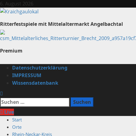
Zum
6. August 2026
Inhalt
springen
Ritterfestspiele mit Mittelaltermarkt Angelbachtal
Premium
Primäres
Datenschutzerklärung
Menü
IMPRESSUM
Wissensdatenbank
Suchen
nach:
Live
Start
Orte
Rhein-Neckar-Kreis