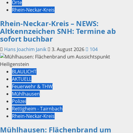
Orte
Rhein-Neckar-Kreis
Rhein-Neckar-Kreis – NEWS:
Altkennzeichen SNH: Termine ab
sofort buchbar
Hans Joachim Janik
3. August 2026
104
BLAULICHT
AKTUELL
Feuerwehr & THW
Mühlhausen
Polizei
Rettigheim - Tairnbach
Rhein-Neckar-Kreis
Mühlhausen: Flächenbrand um