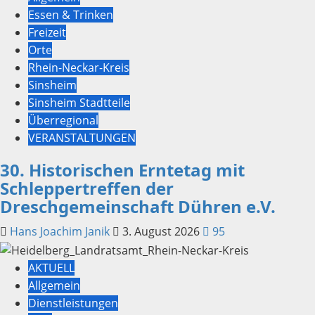
Essen & Trinken
Freizeit
Orte
Rhein-Neckar-Kreis
Sinsheim
Sinsheim Stadtteile
Überregional
VERANSTALTUNGEN
30. Historischen Erntetag mit
Schleppertreffen der
Dreschgemeinschaft Dühren e.V.
Hans Joachim Janik
3. August 2026
95
AKTUELL
Allgemein
Dienstleistungen