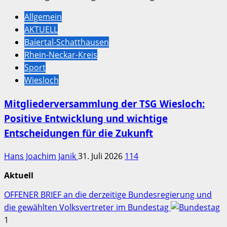
Allgemein
AKTUELL
Baiertal-Schatthausen
Rhein-Neckar-Kreis
Sport
Wiesloch
Mitgliederversammlung der TSG Wiesloch:
Positive Entwicklung und wichtige
Entscheidungen für die Zukunft
Hans Joachim Janik
31. Juli 2026
114
Aktuell
OFFENER BRIEF an die derzeitige Bundesregierung und
die gewählten Volksvertreter im Bundestag
1