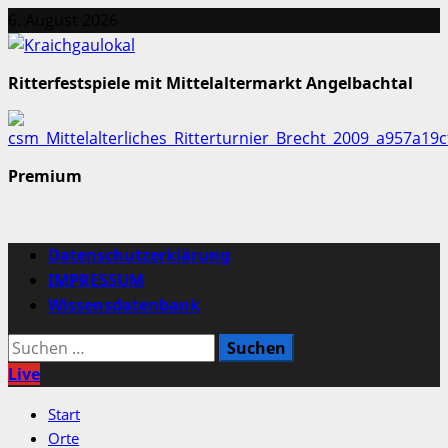
Zum
6. August 2026
Inhalt
springen
Ritterfestspiele mit Mittelaltermarkt Angelbachtal
Premium
Primäres
Datenschutzerklärung
Menü
IMPRESSUM
Wissensdatenbank
Suchen
nach:
Live
Start
Orte