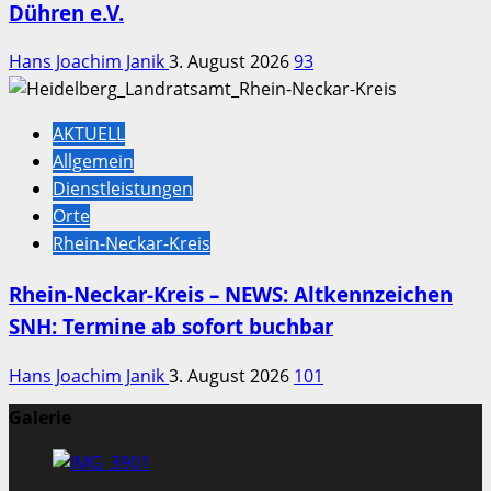
Dühren e.V.
Hans Joachim Janik
3. August 2026
93
AKTUELL
Allgemein
Dienstleistungen
Orte
Rhein-Neckar-Kreis
Rhein-Neckar-Kreis – NEWS: Altkennzeichen
SNH: Termine ab sofort buchbar
Hans Joachim Janik
3. August 2026
101
Galerie