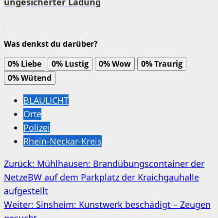
ungesicherter Ladung
Was denkst du darüber?
0%
Liebe
0%
Lustig
0%
Wow
0%
Traurig
0%
Wütend
BLAULICHT
Orte
Polizei
Rhein-Neckar-Kreis
Beitragsnavigation
Zurück:
Mühlhausen: Brandübungscontainer der
NetzeBW auf dem Parkplatz der Kraichgauhalle
aufgestellt
Weiter:
Sinsheim: Kunstwerk beschädigt – Zeugen