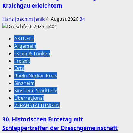
Kraichgau erleichtern
Hans Joachim Janik
4. August 2026
34
AKTUELL
Allgemein
Essen & Trinken
Freizeit
Orte
Rhein-Neckar-Kreis
Sinsheim
Sinsheim Stadtteile
Überregional
VERANSTALTUNGEN
30. Historischen Erntetag mit
Schleppertreffen der Dreschgemeinschaft