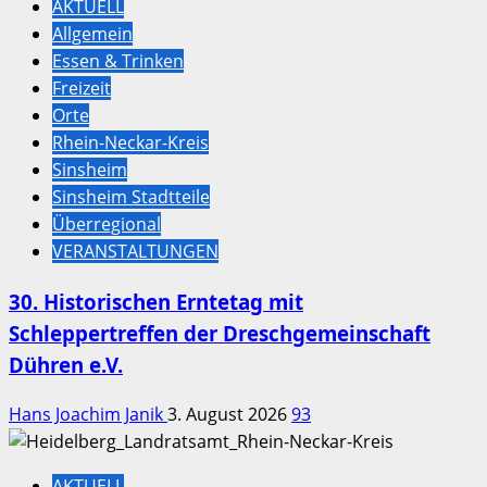
AKTUELL
Allgemein
Essen & Trinken
Freizeit
Orte
Rhein-Neckar-Kreis
Sinsheim
Sinsheim Stadtteile
Überregional
VERANSTALTUNGEN
30. Historischen Erntetag mit
Schleppertreffen der Dreschgemeinschaft
Dühren e.V.
Hans Joachim Janik
3. August 2026
93
AKTUELL