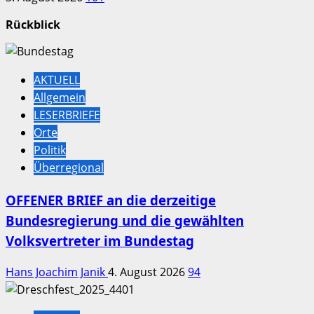
Rückblick
AKTUELL
Allgemein
LESERBRIEFE
Orte
Politik
Überregional
OFFENER BRIEF an die derzeitige
Bundesregierung und die gewählten
Volksvertreter im Bundestag
Hans Joachim Janik
4. August 2026
94