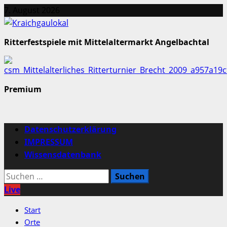
Zum
7. August 2026
Inhalt
springen
Ritterfestspiele mit Mittelaltermarkt Angelbachtal
Premium
Primäres
Datenschutzerklärung
Menü
IMPRESSUM
Wissensdatenbank
Suchen
nach:
Live
Start
Orte