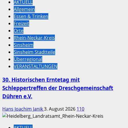
AKTUELL
Allgemein
Essen & Trinken
Freizeit
Orte
Rhein-Neckar-Kreis
Sinsheim
Sinsheim Stadtteile
Überregional
VERANSTALTUNGEN
30. Historischen Erntetag mit
Schleppertreffen der Dreschgemeinschaft
Dühren e.V.
Hans Joachim Janik
3. August 2026
110
AKTUELL