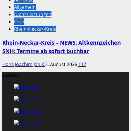
Allgemein
Dienstleistungen
Orte
Rhein-Neckar-Kreis
Rhein-Neckar-Kreis – NEWS: Altkennzeichen
SNH: Termine ab sofort buchbar
Hans Joachim Janik
3. August 2026
117
Galerie