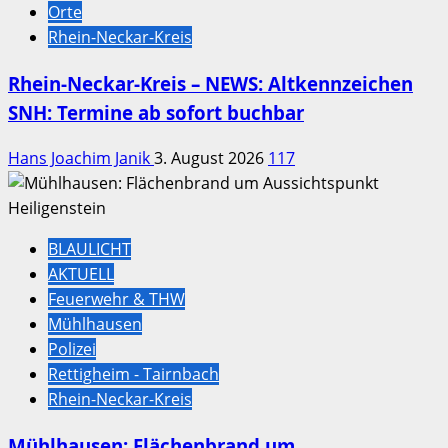
Orte
Rhein-Neckar-Kreis
Rhein-Neckar-Kreis – NEWS: Altkennzeichen
SNH: Termine ab sofort buchbar
Hans Joachim Janik
3. August 2026
117
BLAULICHT
AKTUELL
Feuerwehr & THW
Mühlhausen
Polizei
Rettigheim - Tairnbach
Rhein-Neckar-Kreis
Mühlhausen: Flächenbrand um