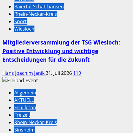
Baiertal-Schatthausen
Rhein-Neckar-Kreis
Sport
Wiesloch
Mitgliederversammlung der TSG Wiesloch:
Positive Entwicklung und wichtige
Entscheidungen für die Zukunft
Hans Joachim Janik
31. Juli 2026
119
Allgemein
AKTUELL
Feuilleton
Freizeit
Rhein-Neckar-Kreis
Sinsheim