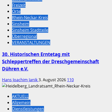
Freizeit
Orte
Rhein-Neckar-Kreis
Sinsheim
Sinsheim Stadtteile
Überregional
VERANSTALTUNGEN
30. Historischen Erntetag mit
Schleppertreffen der Dreschgemeinschaft
Dühren e.V.
Hans Joachim Janik
3. August 2026
110
AKTUELL
Allgemein
Dienstleistungen