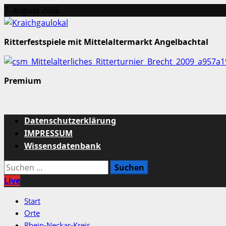
Zum
7. August 2026
Inhalt
springen
Ritterfestspiele mit Mittelaltermarkt Angelbachtal
Premium
Primäres
Datenschutzerklärung
Menü
IMPRESSUM
Wissensdatenbank
Suchen
nach:
Live
Start
Orte
Rhein-Neckar-Kreis