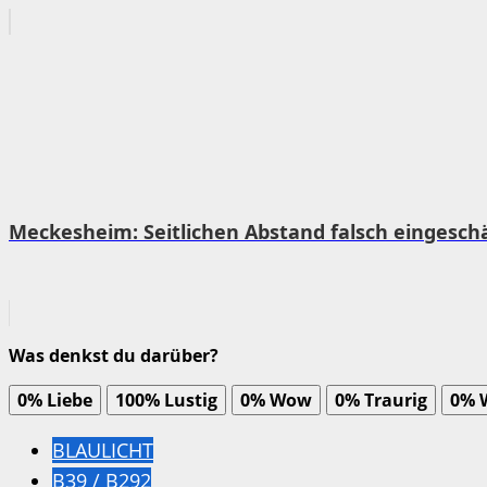
Meckesheim: Seitlichen Abstand falsch eingeschä
Was denkst du darüber?
0%
Liebe
100%
Lustig
0%
Wow
0%
Traurig
0%
BLAULICHT
B39 / B292