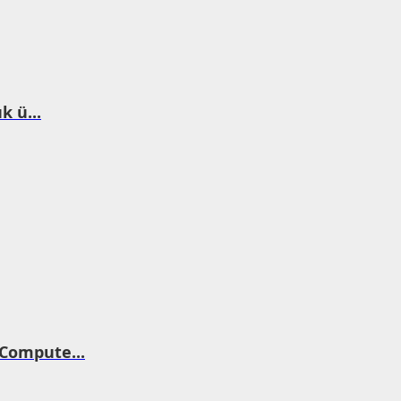
k ü...
Compute...