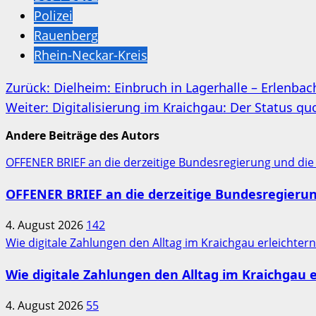
Polizei
Rauenberg
Rhein-Neckar-Kreis
Beitragsnavigation
Zurück:
Dielheim: Einbruch in Lagerhalle – Erlenbac
Weiter:
Digitalisierung im Kraichgau: Der Status q
Andere Beiträge des Autors
OFFENER BRIEF an die derzeitige Bundesregierung und die
OFFENER BRIEF an die derzeitige Bundesregieru
4. August 2026
142
Wie digitale Zahlungen den Alltag im Kraichgau erleichter
Wie digitale Zahlungen den Alltag im Kraichgau e
4. August 2026
55