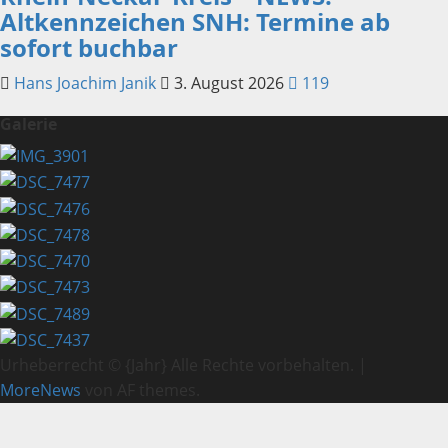
Altkennzeichen SNH: Termine ab
sofort buchbar
Hans Joachim Janik
3. August 2026
119
Galerie
Urheberrecht © {Jahr} Alle Rechte vorbehalten.
|
MoreNews
von AF themes.