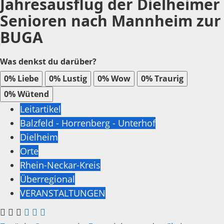
Jahresausflug der Dielheimer
Senioren nach Mannheim zur
BUGA
Was denkst du darüber?
0%
Liebe
0%
Lustig
0%
Wow
0%
Traurig
0%
Wütend
Leitartikel
Balzfeld - Horrenberg - Unterhof
Dielheim
Orte
Rhein-Neckar-Kreis
Überregional
VERANSTALTUNGEN