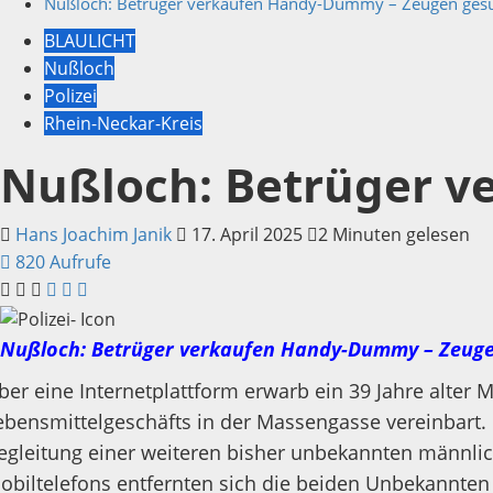
Nußloch: Betrüger verkaufen Handy-Dummy – Zeugen ges
BLAULICHT
Nußloch
Polizei
Rhein-Neckar-Kreis
Nußloch: Betrüger 
Hans Joachim Janik
17. April 2025
2 Minuten gelesen
820 Aufrufe
Nußloch: Betrüger verkaufen Handy-Dummy – Zeuge
ber eine Internetplattform erwarb ein 39 Jahre alter
ebensmittelgeschäfts in der Massengasse vereinbart. 
egleitung einer weiteren bisher unbekannten männli
obiltelefons entfernten sich die beiden Unbekannten 