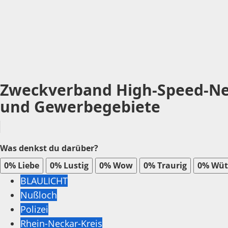
Zweckverband High-Speed-Net
und Gewerbegebiete
Was denkst du darüber?
0%
Liebe
0%
Lustig
0%
Wow
0%
Traurig
0%
Wüt
BLAULICHT
Nußloch
Polizei
Rhein-Neckar-Kreis