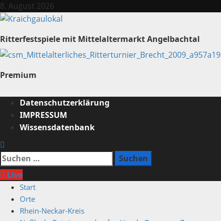
Zum
8. August 2026
Inhalt
springen
Ritterfestspiele mit Mittelaltermarkt Angelbachtal
Premium
Primäres
Datenschutzerklärung
Menü
IMPRESSUM
Wissensdatenbank
Suchen
nach:
Live
Start
Orte
Rhein-Neckar-Kreis