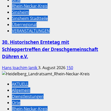
Rhein-Neckar-Kreis
Sinsheim
Sinsheim Stadtteile
Überregional
VERANSTALTUNGEN
30. Historischen Erntetag mit
Schleppertreffen der Dreschgemeinschaft
Dühren e.V.
Hans Joachim Janik
3. August 2026
150
AKTUELL
Allgemein
Dienstleistungen
Orte
Rhein-Neckar-Kreis