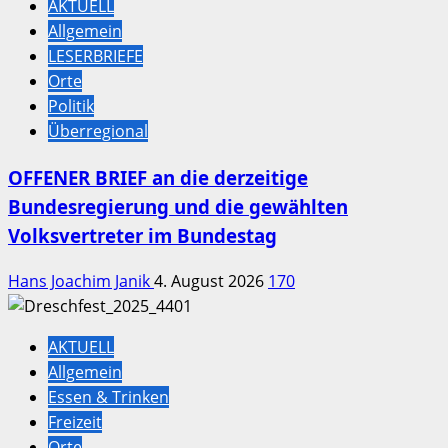
AKTUELL
Allgemein
LESERBRIEFE
Orte
Politik
Überregional
OFFENER BRIEF an die derzeitige
Bundesregierung und die gewählten
Volksvertreter im Bundestag
Hans Joachim Janik
4. August 2026
170
AKTUELL
Allgemein
Essen & Trinken
Freizeit
Orte