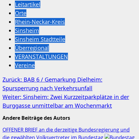
Leitartikel
Orte
Rhein-Neckar-Kreis
Sinsheim
Sinsheim Stadtteile
Überregional
VERANSTALTUNGEN
Vereine
Beitragsnavigation
Zurück:
BAB 6 / Gemarkung Dielheim:
Spursperrung nach Verkehrsunfall
Weiter:
Sinsheim: Zwei Kurzzeitparkplätze in der
Burggasse unmittelbar am Wochenmarkt
Andere Beiträge des Autors
OFFENER BRIEF an die derzeitige Bundesregierung und
die gewählten Volksvertreter im Bundestag