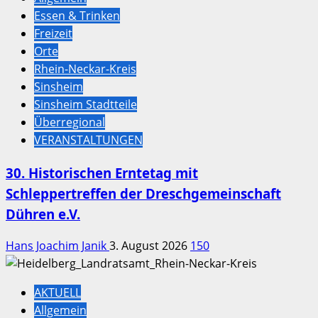
Essen & Trinken
Freizeit
Orte
Rhein-Neckar-Kreis
Sinsheim
Sinsheim Stadtteile
Überregional
VERANSTALTUNGEN
30. Historischen Erntetag mit
Schleppertreffen der Dreschgemeinschaft
Dühren e.V.
Hans Joachim Janik
3. August 2026
150
AKTUELL
Allgemein