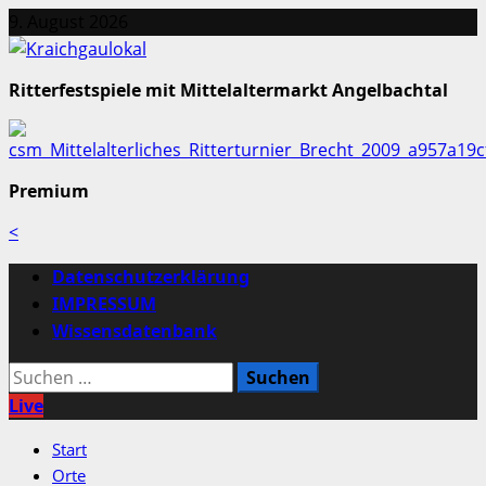
Zum
9. August 2026
Inhalt
springen
Ritterfestspiele mit Mittelaltermarkt Angelbachtal
Premium
<
Primäres
Datenschutzerklärung
Menü
IMPRESSUM
Wissensdatenbank
Suchen
nach:
Live
Start
Orte