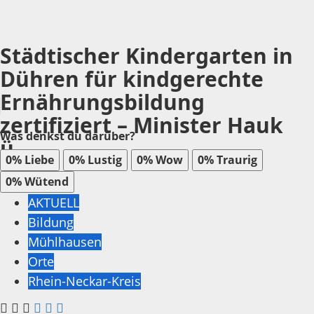
Städtischer Kindergarten in
Dühren für kindgerechte
Ernährungsbildung
zertifiziert – Minister Hauk
Was denkst du darüber?
ü...
0%
Liebe
0%
Lustig
0%
Wow
0%
Traurig
0%
Wütend
AKTUELL
Bildung
Mühlhausen
Orte
Rhein-Neckar-Kreis