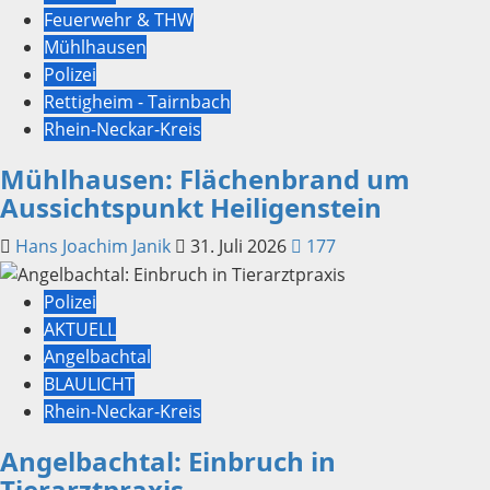
Feuerwehr & THW
Mühlhausen
Polizei
Rettigheim - Tairnbach
Rhein-Neckar-Kreis
Mühlhausen: Flächenbrand um
Aussichtspunkt Heiligenstein
Hans Joachim Janik
31. Juli 2026
177
Polizei
AKTUELL
Angelbachtal
BLAULICHT
Rhein-Neckar-Kreis
Angelbachtal: Einbruch in
Tierarztpraxis