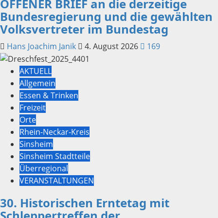
OFFENER BRIEF an die derzeitige
Bundesregierung und die gewählten
Volksvertreter im Bundestag
Hans Joachim Janik
4. August 2026
169
AKTUELL
Allgemein
Essen & Trinken
Freizeit
Orte
Rhein-Neckar-Kreis
Sinsheim
Sinsheim Stadtteile
Überregional
VERANSTALTUNGEN
30. Historischen Erntetag mit
Schleppertreffen der