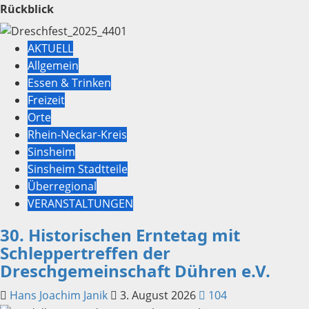
Rückblick
AKTUELL
Allgemein
Essen & Trinken
Freizeit
Orte
Rhein-Neckar-Kreis
Sinsheim
Sinsheim Stadtteile
Überregional
VERANSTALTUNGEN
30. Historischen Erntetag mit
Schleppertreffen der
Dreschgemeinschaft Dühren e.V.
Hans Joachim Janik
3. August 2026
104