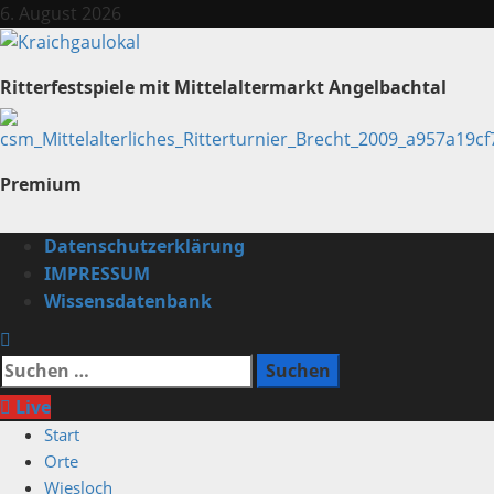
Zum
6. August 2026
Inhalt
springen
Ritterfestspiele mit Mittelaltermarkt Angelbachtal
Premium
Primäres
Datenschutzerklärung
Menü
IMPRESSUM
Wissensdatenbank
Suchen
nach:
Live
Start
Orte
Wiesloch