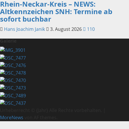
Rhein-Neckar-Kreis – NEWS:
Altkennzeichen SNH: Termine ab
sofort buchbar
Hans Joachim Janik
3. August 2026
110
Galerie
Urheberrecht © {Jahr} Alle Rechte vorbehalten.
|
MoreNews
von AF themes.