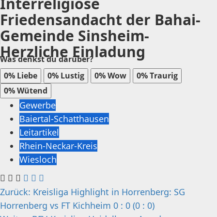
Interreligiöse
Friedensandacht der Bahai-
Gemeinde Sinsheim-
Herzliche Einladung
Was denkst du darüber?
0%
Liebe
0%
Lustig
0%
Wow
0%
Traurig
0%
Wütend
Gewerbe
Baiertal-Schatthausen
Leitartikel
Rhein-Neckar-Kreis
Wiesloch
Beitragsnavigation
Zurück:
Kreisliga Highlight in Horrenberg: SG
Horrenberg vs FT Kichheim 0 : 0 (0 : 0)