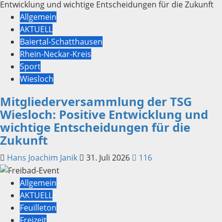
Allgemein
AKTUELL
Baiertal-Schatthausen
Rhein-Neckar-Kreis
Sport
Wiesloch
Mitgliederversammlung der TSG
Wiesloch: Positive Entwicklung und
wichtige Entscheidungen für die
Zukunft
Hans Joachim Janik
31. Juli 2026
116
Allgemein
AKTUELL
Feuilleton
Freizeit